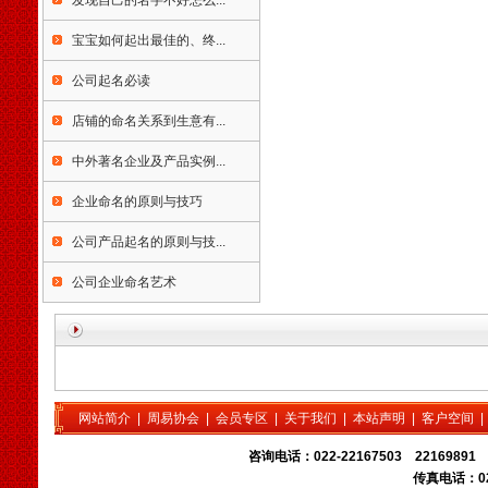
发现自己的名字不好怎么...
天津宝宝起名，天津起名公
司，天津玄术子起名，天津
宝宝如何起出最佳的、终...
公司起名，天津孩子起名，
天津婴儿起名，天津饭店起
公司起名必读
名，天津起名咨询，
天津
起
名武清起名，
天津
起名大港
店铺的命名关系到生意有...
起名，
天津
起名塘沽起名，
中外著名企业及产品实例...
天津
起名汉沽起名，
天津
起
名宝坻起名，
天津
起名蓟县
企业命名的原则与技巧
起名，
天津
起名北辰起名，
天津
起名津南起名，
天津
起
公司产品起名的原则与技...
名东丽起名，
天津
起名宁河
起名，
天津
起名静海起名，
公司企业命名艺术
天津起名大师玄术子，
天津起名行业近年来达到近
千家之多，包括起名公司，
起名实体店，流动起名者更
是数不胜数，在起名行业热
的同时，起名客户要识别真
网站简介
|
周易协会
|
会员专区
|
关于我们
|
本站声明
|
客户空间
伪，要找正规专业的单位起
名，为您孩子起一个好名
咨询电话：022-22167503 22169891 
字，为您公司注册一个利于
传真电话：02