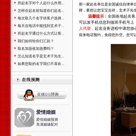
相命理运程占卜起名改名周易
所起名字对个人起什么作用...
那一家起名单位是全国诚信自律单
易经姓名学星座奇门遁甲太乙
牌，要想让您宝宝吉祥，玄术子先
怎样在起名前知道你们起名...
测字解梦宝宝取名起名免费起
温馨提示：
全国各地起名客
每次取几个名字供客户选择...
名免费在线改名算命解梦八字
可以发手机信息到值班手机号上
每天在电话中能找到玄术子...
排盘手机号码吉凶。
人代替，
起名业务进程中请您放
天津市和平河东河西河北红
所起名字通过什么方式让客...
前来电话预约，免得您扑空。您可
桥南开西青东丽北辰津南武清
我们如何给你们汇款？
宝坻大港塘沽滨海新区蓟县宁
取名加急收加急费吗？
河静海县，起名的名家。婴儿
怎么知道名字是玄术子先生...
宝宝个人孩子公司起名取名起
名字取名字改名字命名策划设
如果您取的名字我们不喜欢...
计预测算命择吉风水商标注册
品牌设计找玄术子先生没错！
中国起名改名大全中国地名
大全北京市东城区西城区崇文
区宣武区朝阳区海淀区丰台区
房山区通州区顺义区昌平区大
兴区怀柔区平谷区密云县延庆
爱情婚姻
县门头沟区石景山区天津市和
平区河东区河西区南开区河北
爱情婚姻预测
区红桥区塘沽区汉沽区大港区
美满姻缘配对
东丽区西青区北辰区津南区武