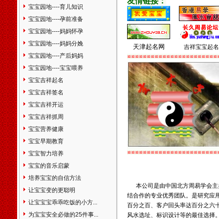
友情链接：
新泰市肥城市威海市乳山市文
宝宝园地----育儿知识
登市荣成市日照市莱芜市临沂
宝宝园地----孕前准备
市德州市乐陵市禹城市聊城市
宝宝园地----妈妈怀孕
临清市滨州市菏泽市河南省郑
州市巩义市新郑市新密市登封
宝宝园地----妈妈分娩
天津起名网
吉祥宝宝起名
市荥阳市开封市洛阳市偃师市
宝宝园地----产后妈妈
≌≌≌≌≌≌≌≌≌≌≌≌≌≌≌≌≌≌≌≌≌≌≌
汝州市舞钢市安阳市林州市鹤
宝宝园地----宝宝喂养
壁市新乡市卫辉市辉县市焦作
宝宝吉祥起名
市沁阳市孟州市濮阳市许昌市
禹州市长葛市漯河市义马市灵
宝宝吉祥签名
宝市南阳市邓州市商丘市永城
宝宝吉祥开运
市信阳市周口市项城市济源市
宝宝吉祥抓周
三门峡市平顶山市驻马店市湖
宝宝营养健康
北省武汉市黄石市大冶市十堰
市荆州市洪湖市石首市松滋市
宝宝早期教育
宜昌市宜都市当阳市枝江市襄
≌≌≌≌≌≌≌≌≌≌≌≌≌≌≌≌≌≌≌≌≌≌≌
宝宝智力培养
樊市枣阳市宜城市鄂州市荆门
北京起
宝宝的音乐启蒙
市钟祥市孝感市应城市安陆市
培养宝宝的自信方法
汉川市黄冈市麻城市武穴市县
本公司是由中国北方周易学会主
咸宁市赤壁市随州市广水市仙
让宝宝变的更聪明
结合作的专业优秀团队。是研究应
桃市天门市潜江市恩施市利川
让宝宝宝乖乖吃饭的小方...
百分之百、客户回头率达百分之六
丹江口市老河口市神农架林区
为宝宝安全必做的25件事...
风水选址、标识设计等的最佳选择