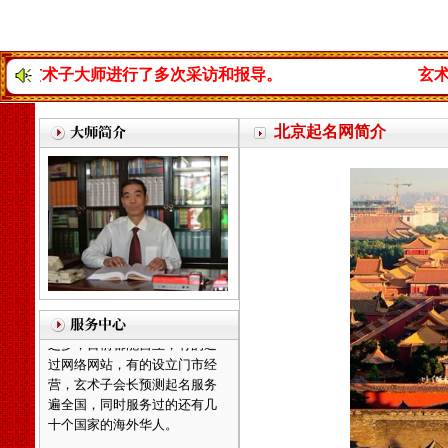
子大师进行了多次采访和报导。
玄术子大师曾
天津起名，天津起名
网，天津玄术子先生起名，玄
北京起名网简介
术子先生是国内唯一的以命理
八字为依据的命理起名大师，
是由周易学会主办，是天津唯
一的以八字命理为依据的专业
命理起名网，玄术子大师由80
年代就开始举办周易八字，八
卦及姓名学函授及面授，学会
会员遍布天津全市及周边各省
市，经我们函授及面授的会员
之多，目前都能自立，有的通
过网络网站，有的设立门市经
营，
玄术子会长预测起名服务
遍全国，同时服务过的还有几
十个国家的海外华人。
北京起名，北京起名网，北
京起名公司，北京起名的客户