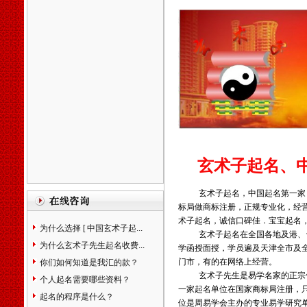
一、
几十年来玄术子先生在预
测起名行业中，始终处于领先
地位，领导品牌。
希望您转告
您的亲朋好友，玄术子先生免
费为您讲解姓名。
北京天津石家庄保定廊坊唐山
张家口太原阳泉运城赤峰包头
沈阳鞍山大连长春吉林哈尔滨
齐齐哈尔大庆上海徐州南京苏
州杭州嘉兴合肥福州厦门温州
南昌济南青岛临沂泰安烟台威
玄术子起名、中
海郑州洛阳安阳开封武汉襄樊
上海武汉长沙广州贵阳昆名拉
萨西安咸阳兰州西宁银川乌鲁
玄术子起名，
中国起名第一家
木齐克拉玛依石河子香港台湾
标局做商标注册，正规专业化，经
宝宝婴儿孩子公司起名
生辰八
术子起名，诚信口碑佳．宝宝起名
为什么选择 [ 中国玄术子起...
字算命
姓名测试打分
免费婴儿
玄术子起名在全国各地及港、
起名测名
易经周易改名取名字
为什么玄术子先生起名收费...
学函授面授，学员遍及天津全市及
楼盘小区命名风水布局策划
易
门市，有的在网络上经营。
你们如何知道是我汇的款？
学培训书籍光盘
万年历老黄历
玄术子先生是易学名家的正宗
个人起名需要哪些资料？
四柱八字看手相面相八卦六爻
一家起名单位在国家商标局注册，
起名的程序是什么？
紫微斗数公司家庭风水调理星
位是周易学会主办的专业易学研究