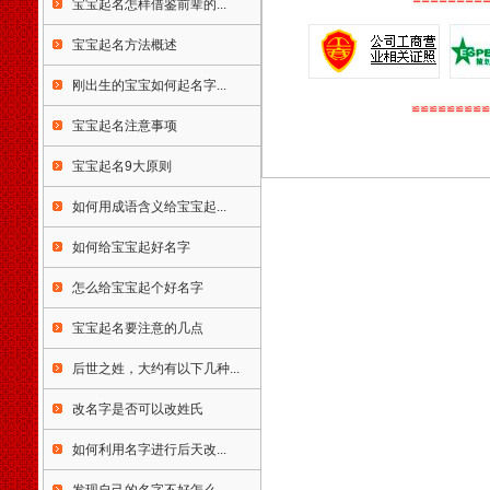
宝宝起名怎样借鉴前辈的...
区大埔区荃湾区元朗区九龙城
区油尖旺区深水埗区黄大仙区
宝宝起名方法概述
澳门特别行政区台湾省台北市
高雄市基隆市台中市台南市新
刚出生的宝宝如何起名字...
竹市嘉义市板桥市宜兰市竹北
≌≌≌≌≌≌≌≌≌
宝宝起名注意事项
市桃园市苗栗市丰原市彰化市
南投市太保市斗六市新营市凤
宝宝起名9大原则
山市屏东市台东市花莲市马公
市 宝宝婴儿孩子店铺公司起名
如何用成语含义给宝宝起...
生辰八字算命姓名测试打分免
费婴儿起名测名易经周易改名
如何给宝宝起好名字
取名字楼盘小区命名风水布局
策划易学培训书籍光盘万年历
怎么给宝宝起个好名字
老黄历四柱八字看手相面相八
卦六爻紫微斗数公司家庭风水
宝宝起名要注意的几点
调理星相命理运程占卜起名改
名周易易经姓名学星座奇门遁
后世之姓，大约有以下几种...
甲太乙测字解梦宝宝取名起名
改名字是否可以改姓氏
免费起名免费在线改名算命解
梦八字排盘手机号码吉凶
如何利用名字进行后天改...
天津起名，天津起名网，