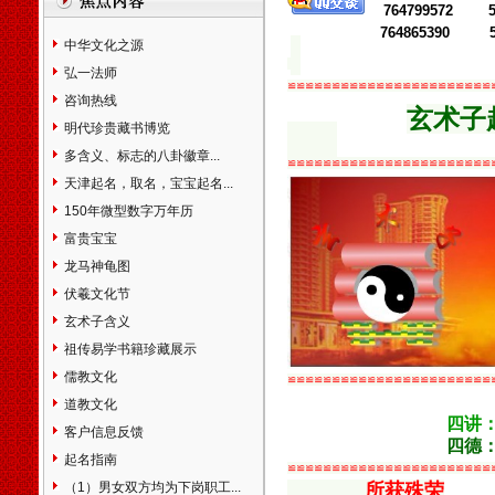
764799572 5
市本溪市丹东市东港市凤城市
764865390 5
锦州市凌海市北宁市营口市盖
中华文化之源
州市阜新市辽阳市灯塔市盘锦
弘一法师
市铁岭市开原市朝阳市凌源市
≌≌≌≌≌≌≌≌≌≌≌≌≌≌≌≌≌≌≌≌≌≌≌
咨询热线
北票市兴城市大石桥市瓦房店
玄术子
市普兰店市调兵山市葫芦岛市
明代珍贵藏书博览
吉林省长春市九台市榆树市德
多含义、标志的八卦徽章...
≌≌≌≌≌≌≌≌≌≌≌≌≌≌≌≌≌≌≌≌≌≌≌
惠市吉林市舒兰市桦甸市蛟河
天津起名，取名，宝宝起名...
市磐石市四平市双辽市辽源市
150年微型数字万年历
通化市集安市白山市临江市松
原市白城市大安市洮南市延吉
富贵宝宝
市图们市敦化市龙井市珲春市
龙马神龟图
和龙市公主岭市梅河口市黑龙
伏羲文化节
江省阿城市尚志市双城市五常
玄术子含义
市讷河市鹤岗市鸡西市密山市
虎林市大庆市伊春市铁力市宁
祖传易学书籍珍藏展示
安市海林市穆棱市同江市富锦
儒教文化
≌≌≌≌≌≌≌≌≌≌≌≌≌≌≌≌≌≌≌≌≌≌≌
市黑河市北安市绥化市安达市
道教文化
肇东市海伦市七台河市双鸭山
四讲
客户信息反馈
市牡丹江市佳木斯市绥芬河市
四德
哈尔滨市齐齐哈尔市五大连池
起名指南
≌≌≌≌≌≌≌≌≌≌≌≌≌≌≌≌≌≌≌≌≌≌≌
市上海市黄浦卢湾区徐汇区长
（1）男女双方均为下岗职工...
所获殊荣