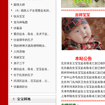
滁州市天长市明光市全椒县阜
圆瑛大师
阳市界首市宿州市巢湖市六安
（4）残疾人子女需要起名的...
≌≌≌≌≌≌≌≌≌≌≌≌≌≌≌≌≌≌≌≌≌≌≌
市亳州市池州市宣城市宁国市
吉祥宝宝
快乐宝宝
马鞍山市福建省福州市福清市
龙马神龟图
长乐市厦门市莆田市三明市永
安市泉州市石狮市晋江市南安
伏羲庙
市漳州市龙海市平和县南靖县
重庆起名，取名，玄术子起...
南平市建瓯市邵武市建阳市龙
仕途艰辛的孔子
岩市漳平市宁德市福安市福鼎
我的师傅大德高僧明旸法...
市武夷山市江西省南昌市乐平
市萍乡市九江市瑞昌市新余市
人间灵物
鹰潭市贵溪市赣州市瑞金市南
美丽宝宝
本站公告
康市吉安市宜春市丰城市樟树
弟子三千
北京张女士宝宝起名取名汇款已收
市高安市抚州市上饶市德兴市
北京杨先生宝宝起名取名汇款已收
廊坊起名，取名，宝宝起名...
井冈山市景德镇市山东省济南
郑州市钟先生宝宝起名取名汇款已
市章丘市青岛市胶南市胶州市
生于乱世的孔子
广东中山市毛先生宝宝起名取名汇
平度市莱西市即墨市淄博市枣
武清区起名，宝宝起名，公...
北京市门头沟区王先生宝宝起名取
庄市滕州市烟台市龙口市莱阳
伏羲画卦台
天津市河东区刘女士宝宝起名取名
市莱州市招远市蓬莱市栖霞市
天津市西青区赵女士宝宝起名取名
海阳市潍坊市青州市诸城市寿
上海市陆先生宝宝起名取名汇款已
光市安丘市高密市昌邑市济宁
≌≌≌≌≌≌≌≌≌≌≌≌≌≌≌≌≌≌≌≌≌≌≌
市曲阜市兖州市邹城市泰安市