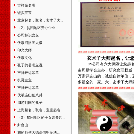
宁区静安区普陀区闸北区虹口
吉祥命名书
区杨浦区宝山区闵行区嘉定区
诚实宝宝
松江区金山区青浦区南汇区奉
贤区浦东新区江苏省南京市无
北京起名，取名，玄术子大...
锡市江阴市宜兴市徐州市邳州
（2）贫困地区开办企业
市新沂市常州市金坛市溧阳市
公司标识含义
苏州市常熟市太仓市昆山市吴
伏羲河洛画太极
江市南通市如皋市通州市海门
市启东市淮安市盐城市东台市
印光大师
≌≌≌≌≌≌≌≌≌≌≌≌≌≌≌≌≌≌≌≌≌≌≌
大丰市扬州市高邮市江都市仪
伏羲文化
玄术子大师起名，让
征市镇江市丹阳市扬中市句容
本公司有六大保障让您起
孔子的著书立说
市泰州市泰兴市姜堰市靖江市
由周易学会主办，研究命理权威
吉祥开运印章
兴化市宿迁市连云港市张家港
万家评选出的，诚信自律单位，
市浙江省杭州市建德市富阳市
机灵宝宝
多最全的一家。六，玄术子大师
临安市宁波市余姚市慈溪市奉
吉祥开运印章
≌≌≌≌≌≌≌≌≌≌≌≌≌≌≌≌≌≌≌≌≌≌≌
化市温州市瑞安市乐清市嘉兴
伏羲连山创八卦
市海宁市平湖市桐乡市湖州市
周游列国的孔子
绍兴市诸暨市上虞市嵊州市金
华市兰溪市义乌市东阳市永康
上海起名，取名，宝宝起名...
市衢州市江山市舟山市台州市
（3）贫困地区的子女需要起...
临海市丽水市龙泉市安徽省合
卦台山
肥市芜湖市蚌埠市淮南市淮北
我的师傅大德高僧明旸法...
市铜陵市安庆市桐城市黄山市