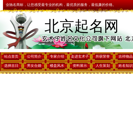
名商标，让您感受最专业的机构，最优质的服务，最低廉的价格。
下午好,欢
北京起名网
站点首页
公司简介
专家介绍
走进玄术子
所获荣誉
吉祥物品
选择吉日
男女合婚
楼盘风水
资料展示
人生策划
姓名知识