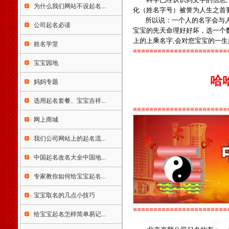
为什么我们网站不设起名...
南省海口市琼海市儋州市文昌
化（姓名字号）被誉为人生之首
市万宁市东方市三亚市五指山
所以说：一个人的名字会与人
公司起名必读
市重庆市渝中区江北区南岸区
宝宝的先天命理好好坏，选一个
北碚区万盛区双桥区渝北区巴
上的上乘名字,会对您宝宝的一
姓名学堂
南区万州区涪陵区黔江区长寿
≌≌≌≌≌≌≌≌≌≌≌≌≌≌≌≌≌≌≌≌≌≌≌
区九龙坡区大渡口区沙坪坝区
宝宝园地
永川市合川市江津市南川市四
哈
川省成都市彭州市邛崃市崇州
妈妈专题
市自贡市荣县富顺县米易县盐
边县泸州市德阳市广汉市什邡
选用起名套餐、宝宝吉祥...
市绵竹市绵阳市江油市遂宁市
≌≌≌≌≌≌≌≌≌≌≌≌≌≌≌≌≌≌≌≌≌≌≌
内江市乐山市夹南充市阆中市
网上商城
眉山市青神县宜宾市广安市华
我们公司网站上的起名流...
蓥市达州市万源市雅安市巴中
市资阳市简阳市西昌市马峨眉
中国起名改名大全中国地...
山市都江堰市攀枝花市贵州省
贵阳市清镇市遵义市赤水市仁
专家教你如何给宝宝起名...
怀市安顺市毕节市大方市兴义
市凯里市都匀市福泉市六盘水
宝宝取名的几点小技巧
市六枝特区万山特区云南省昆
≌≌≌≌≌≌≌≌≌≌≌≌≌≌≌≌≌≌≌≌≌≌≌
明市安宁市富曲靖市宣威市玉
给宝宝起名怎样简单易记...
溪市保山市昭通市丽江市思茅