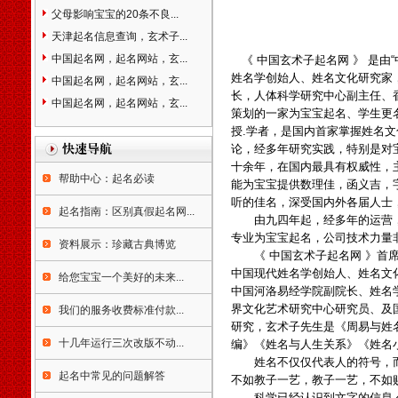
湖南省长沙市浏阳市株洲市醴
父母影响宝宝的20条不良...
陵市湘潭市湘乡市韶山市衡阳
市耒阳市常宁市邵阳市武冈市
天津起名信息查询，玄术子...
岳阳市临湘市汨罗市常德市津
中国起名网，起名网站，玄...
《 中国玄术子起名网 》 是
市市益阳市沅江市郴州市资兴
姓名学创始人、姓名文化研究家
中国起名网，起名网站，玄...
市永州市怀化市洪江市娄底市
长，人体科学研究中心副主任、
中国起名网，起名网站，玄...
涟源市吉首市冷水江市张家界
策划的一家为宝宝起名、学生更
市广东省广州市从化市增城市
授.学者，是国内首家掌握姓名
深圳市珠海市汕头市韶关市乐
论，经多年研究实践，特别是对
昌市南雄市佛山市江门市台山
十余年，在国内最具有权威性，
市开平市鹤山市恩平市湛江市
帮助中心：起名必读
能为宝宝提供数理佳，函义吉，
廉江市雷州市吴川市茂名市高
听的佳名，深受国内外各届人士
起名指南：区别真假起名网...
州市化州市信宜市肇庆市高要
由九四年起，经多年的运营，
市四会市惠州市梅州市兴宁市
专业为宝宝起名，公司技术力量
资料展示：珍藏古典博览
汕尾市陆丰市河源市阳江市阳
《 中国玄术子起名网 》首席
春市清远市英德市连州市东莞
中国现代姓名学创始人、姓名文
给您宝宝一个美好的未来...
市中山市潮州市揭阳市普宁市
中国河洛易经学院副院长、姓名
云浮市罗定市广西壮族自治区
界文化艺术研究中心研究员、及
我们的服务收费标准付款...
南宁市柳州市桂林市梧州市岑
研究，玄术子先生是《周易与姓
溪市北海市东兴市钦州市贵港
十几年运行三次改版不动...
编》《姓名与人生关系》《姓名
市桂平市玉林市北流市百色市
姓名不仅仅代表人的符号，而
贺州市河池市宜州市来宾市合
起名中常见的问题解答
不如教子一艺，教子一艺，不如
山市崇左市凭祥市防城港市海
科学已经认识到文字的信息,作