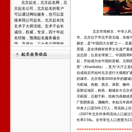
可以通过网站服务，也可以直
接来我公司起名。北京起名找
玄术子大师没错。玄术子会长
诚信，权威，专业，四十年起
名经验，预测起名服务遍全
北京市简称
京
，
中华人民
国，及港台，三十多个国家的
市。北京位于
华北平原
北端，东南
海外华人。
都史，是“
中国四大古都
”之一，其
景观
，是全球拥有
世界文化遗产
最
廊坊起名，廊坊起名网，廊
业总部，位居全球第二。中国西周
坊起名公司，廊坊宝宝起名，
起，开始成为全中国的首都。元朝
廊坊公司起名，廊坊起名客户
里”（Khanbaliq），意为“大
可直接来往公司起名。武清区
自成祖后开始对北京进行大规模扩
起名客户直接来往公司起名。
的城市。北京有着3000余年的建城
温馨提示：因玄术子先生业
为
蓟城
、
燕都
、
燕京
、
涿郡
、
幽州
务繁忙，天津周边市县各界朋
及附近地区，称燕，都城在今北京
先友前来，可事先来电话与玄
灭
蓟国
，迁都于蓟，统称为燕都或
术子先生预约，免得您扑空！
广阳郡蓟县，属幽州。本始元年因
外来人口是509.2万人，而实际
天津起名，天津起名网，
玄
（2007年北京外来和流动人口超过1
术子起名网在全国百家诚信活
长率3.5‰。全市常住人口密度为13
动中、被评为全国最大的电子
商务网《诚信自律单位》之
≌≌≌≌≌≌≌≌≌≌≌≌≌≌≌≌≌≌≌≌≌≌≌