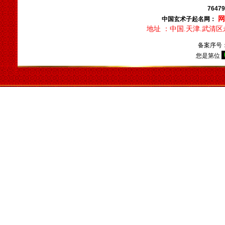
经营的好名字。
7647
天津起名，天津起名
中国玄术子起名网：
网，天津玄术子先生起名，玄
地址 ：中国.天津.武清
术子先生是国内唯一的以命理
备案序号
八字为依据的命理起名大师，
您是第位
是由周易学会主办，是天津唯
一的以八字命理为依据的专业
命理起名网，玄术子大师由80
年代就开始举办周易八字，八
卦及姓名学函授及面授，学会
会员遍布天津全市及周边各省
市，经我们函授及面授的会员
之多，目前都能自立，有的通
过网络网站，有的设立门市经
营，
玄术子会长预测起名服务
遍全国，同时服务过的还有几
十个国家的海外华人。
北京起名，北京起名网，北
京起名公司，北京起名的客户
可以通过网站服务，也可以直
接来我公司起名。北京起名找
玄术子大师没错。玄术子会长