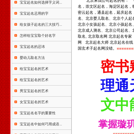
北京来我公司起名的有： 
市临沧市个旧市开远市景洪市
宝宝起名如何选择字义词...
名，崇文区起名，海淀区
起名，
楚雄市大理市潞西市瑞丽市西
密云起名，通县起名，延庆起名
藏自治区拉萨市陕西省西安市
宝宝起名忌用的字
名、北京婴儿取名、北京个人起
铜川市宜君县宝鸡市咸阳市渭
北京小女孩起名、北京小孩起名
给女孩子起名的三大技巧...
南市韩城市华阴市延安市汉中
北京成人测名、北京公司起名、
市榆林市安康市石商洛市甘肃
怎样给宝宝取个好名字
取名, 北京取名网 北京起名专
省兰州市金昌市白银市天水市
网 北京起名大师
北京起名在线
武威市张掖市平凉市酒泉市玉
宝宝起名的忌讳
国玄术子起名网没错。
≌≌≌≌≌≌≌
门市敦煌市庆阳市定西市陇南
市临夏市合作市夏河县嘉峪关
婴幼儿取名方法
密书
市青海省西宁市德令哈市格尔
木市宁夏回族自治区银川市灵
给宝宝起名的艺术
武市吴忠市固原市中卫市石嘴
山市青铜峡市新疆维吾尔自治
给宝宝起名的艺术
理通
区哈密市和田市喀什市昌吉市
男宝宝起名的艺术
阜康市米泉市博乐市伊宁市奎
屯市塔城市乌苏市石河子市阿
文中
女宝宝起名的艺术
拉尔市五家渠市吐鲁番市阿克
苏市阿图什市库尔勒市阿勒泰
宝宝起名名字的重要性
市乌鲁木齐市克拉玛依市图木
掌握璇
舒克市香港特别行政区中西区
宝宝起名中如何巧用成语...
东区观塘区南区湾仔区离岛区
葵青区北区西贡区沙田区屯门
≌≌≌≌≌≌≌≌