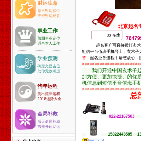
清区宝坻区静海县蓟县滨海新
财运生意
区河北省石家庄市张家口市承
每日财运福位
德市保定市沧州市唐山市邢台
投资财运秘笈
市邯郸市衡水市秦皇岛市廊坊
市辛集市藁城市晋州市新乐市
北京起名
事业工作
鹿泉市遵化市迁安市武安市南
7647
宫市沙河市涿州市定州市安国
预测事业定位
适合本人工作
市泊头市任丘市黄骅市河间市
起名客户可直接拨打玄术
霸州市三河市冀州市深州市高
短信平台值班手机号上，玄术子
碑店市山西省太原市古交市大
替，
起名业务进程中请您放心，
学业预测
同市阳泉市长治市潞城市晋城
≌≌≌≌≌≌≌≌≌≌≌≌≌≌≌≌≌≌≌≌≌≌≌
确定文昌吉位
市高平市朔州市晋中市介休市
我们开通中国玄术子
助你无敌考运
运城市河津市永济市忻州市原
加方便、更加快捷、的优质起
平市临汾市侯马市霍州市吕梁
机信息到短信平台值班手机号
狗年运程
市孝义市汾阳市内蒙古自治区
≌≌≌≌≌≌≌≌≌≌≌≌≌≌≌≌≌≌≌≌≌≌≌
总
测出流年运程
包头市乌海市赤峰市通辽市根
2018运势大全
河市丰镇市满洲里市牙克石市
阿尔山市呼和浩特市霍林郭勒
命局补救
市鄂尔多斯市呼伦贝尔彦淖尔
0
22-2216750
市乌兰察布市锡林浩特市二连
后天命局补助
浩特市乌兰浩特市阿拉善左旗
吉祥开运助运
辽宁省沈阳市新民市大连市庄
15822443585 1
河市长海县鞍山市海城市抚顺