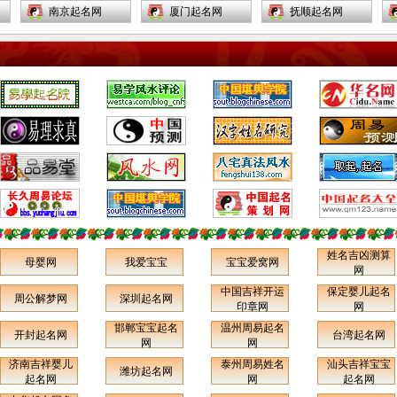
南京起名网
厦门起名网
抚顺起名网
蚌埠起名网
邯郸起名网
深圳起名网
嘉峪关起名网
咸阳起名网
海口起名网
福州起名网
温州起名网
连云港起名网
锦州起名网
长春起名网
澳门起名网
上海起名网
北京起名网
天津起名网
北辰起名网
东丽起名网
西青起名网
南开区起名网
河西区起名网
河东区起名网
张家口起名网
承德起名网
衡水起名网
柳州起名网
凭祥起名网
梧州起名网
姓名吉凶测算
母婴网
我爱宝宝
宝宝爱窝网
网
奎屯起名网
哈密起名网
石河子起名网
中国吉祥开运
保定婴儿起名
周公解梦网
深圳起名网
无锡起名网
常州起名网
泰州起名网
印章网
网
邯郸宝宝起名
温州周易起名
汉中起名网
敦煌起名网
金昌起名网
开封起名网
台湾起名网
网
网
潍坊起名网
东营起名网
滨州起名网
济南吉祥婴儿
泰州周易姓名
汕头吉祥宝宝
潍坊起名网
起名网
网
起名网
新汶起名网
淄博起名网
龙口起名网