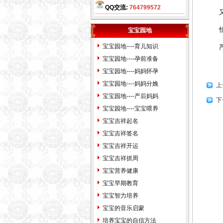
QQ交流:
764799572
北京天津石家庄保定廊坊唐山
又如
张家口太原阳泉运城赤峰包头
怡良
宝宝园地
沈阳鞍山大连长春吉林哈尔滨
宝宝园地----育儿知识
严济
齐齐哈尔大庆上海徐州南京苏
宝宝园地----孕前准备
州杭州嘉兴合肥福州厦门温州
宝宝园地----妈妈怀孕
南昌济南青岛临沂泰安烟台威
宝宝园地----妈妈分娩
海郑州洛阳安阳开封武汉襄樊
上
宝宝园地----产后妈妈
上海武汉长沙广州贵阳昆名拉
下
宝宝园地----宝宝喂养
萨西安咸阳兰州西宁银川乌鲁
宝宝吉祥起名
木齐克拉玛依石河子香港台湾
宝宝吉祥签名
宝宝婴儿孩子公司起名
生辰八
宝宝吉祥开运
字算命
姓名测试打分
免费婴儿
宝宝吉祥抓周
起名测名
易经周易改名取名字
宝宝营养健康
楼盘小区命名风水布局策划
易
宝宝早期教育
学培训书籍光盘
万年历老黄历
宝宝智力培养
四柱八字看手相面相八卦六爻
宝宝的音乐启蒙
紫微斗数公司家庭风水调理星
培养宝宝的自信方法
相命理运程占卜起名改名周易