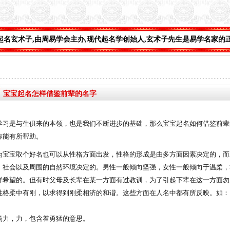
周易学会主办
,
现代起名学创始人
,
玄术子先生是易学名家的正宗传人
,
玄术
宝宝起名怎样借鉴前辈的名字
学习是与生俱来的本领，也是我们不断进步的基础，那么宝宝起名
如何借鉴前辈
你能有所帮助。
宝取个好名也可以从性格方面出发，性格的形成是由多方面因素决定的，而
、社会以及周围的自然环境决定的。男性一般倾向坚强，女性一般倾向于温柔，
样希望的。但有时父母及长辈在某一方面有过教训，为了引起下辈在这一方面勿
性格柔中有刚，以求得到刚柔相济的和谐。这些方面在人名中都有所反映。如：
，力，包含着勇猛的意思。