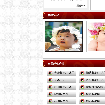
市孝义市汾阳市内蒙古自治区
更多>>
包头市乌海市赤峰市通辽市根
河市丰镇市满洲里市牙克石市
吉祥宝宝
阿尔山市呼和浩特市霍林郭勒
市鄂尔多斯市呼伦贝尔彦淖尔
市乌兰察布市锡林浩特市二连
浩特市乌兰浩特市阿拉善左旗
辽宁省沈阳市新民市大连市庄
河市长海县鞍山市海城市抚顺
市本溪市丹东市东港市凤城市
锦州市凌海市北宁市营口市盖
全国起名分站
州市阜新市辽阳市灯塔市盘锦
市铁岭市开原市朝阳市凌源市
大港起名/玄术子
塘沽起名/玄术
北票市兴城市大石桥市瓦房店
起名网/
玄术子先生
起名网/
洛阳起名/玄术
市普兰店市调兵山市葫芦岛市
鞍山起名/玄术子
起名网/
秦皇岛起名/玄
吉林省长春市九台市榆树市德
惠市吉林市舒兰市桦甸市蛟河
起名网/
沈阳起名网
子起名/
杭州起名网
市磐石市四平市双辽市辽源市
昆明起名网
成都起名网