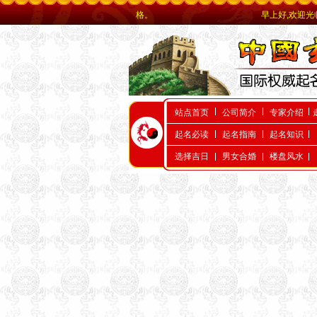
质的服务，最低廉的价格。
早上好,欢迎光临本站 ！今天是
站点首页
公司简介
专家介绍
起名必读
起名指南
起名知识
选择吉日
男女合婚
楼盘风水
天津起名，天津起名
网，天津玄术子先生起名，玄
术子先生是国内唯一的以命理
八字为依据的命理起名大师，
是由周易学会主办，是天津唯
一的以八字命理为依据的专业
命理起名网，玄术子大师由80
年代就开始举办周易八字，八
卦及姓名学函授及面授，学会