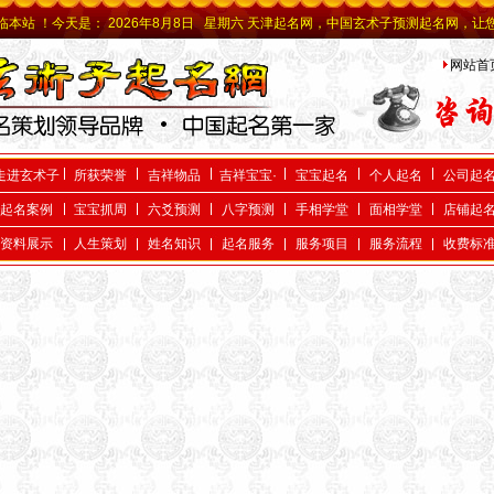
：
2026年8月8日 星期六 天津起名网，中国玄术子预测起名网，让您感受最专业的
网站首
走进玄术子
所获荣誉
吉祥物品
吉祥宝宝·
宝宝起名
个人起名
公司起
起名案例
宝宝抓周
六爻预测
八字预测
手相学堂
面相学堂
店铺起
资料展示
人生策划
姓名知识
起名服务
服务项目
服务流程
收费标