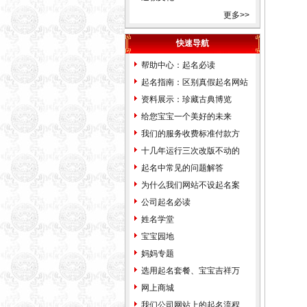
更多>>
平区河东区河西区南开区河北
区红桥区塘沽区汉沽区大港区
快速导航
东丽区西青区北辰区津南区武
帮助中心：起名必读
清区宝坻区静海县蓟县滨海新
起名指南：区别真假起名网站
区河北省石家庄市张家口市承
资料展示：珍藏古典博览
德市保定市沧州市唐山市邢台
给您宝宝一个美好的未来
市邯郸市衡水市秦皇岛市廊坊
我们的服务收费标准付款方
市辛集市藁城市晋州市新乐市
式...
十几年运行三次改版不动的
鹿泉市遵化市迁安市武安市南
价...
起名中常见的问题解答
宫市沙河市涿州市定州市安国
为什么我们网站不设起名案
市泊头市任丘市黄骅市河间市
例...
公司起名必读
霸州市三河市冀州市深州市高
姓名学堂
碑店市山西省太原市古交市大
宝宝园地
同市阳泉市长治市潞城市晋城
妈妈专题
市高平市朔州市晋中市介休市
选用起名套餐、宝宝吉祥万
运城市河津市永济市忻州市原
千...
网上商城
平市临汾市侯马市霍州市吕梁
我们公司网站上的起名流程