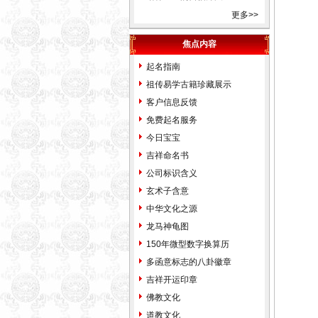
更多>>
易经姓名学星座奇门遁甲太乙
测字解梦宝宝取名起名免费起
焦点内容
名免费在线改名算命解梦八字
起名指南
排盘手机号码吉凶。
祖传易学古籍珍藏展示
天津市和平河东河西河北红
客户信息反馈
桥南开西青东丽北辰津南武清
免费起名服务
宝坻大港塘沽滨海新区蓟县宁
今日宝宝
河静海县，起名的名家。婴儿
吉祥命名书
宝宝个人孩子公司起名取名起
公司标识含义
名字取名字改名字命名策划设
玄术子含意
计预测算命择吉风水商标注册
中华文化之源
品牌设计找玄术子先生没错！
龙马神龟图
中国起名改名大全中国地名
150年微型数字换算历
大全北京市东城区西城区崇文
多函意标志的八卦徽章
区宣武区朝阳区海淀区丰台区
吉祥开运印章
房山区通州区顺义区昌平区大
佛教文化
兴区怀柔区平谷区密云县延庆
道教文化
县门头沟区石景山区天津市和