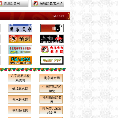
青岛起名网
起名网/
廊坊起名/玄术子
哈尔滨起名网
起名网/
呼和浩特起名网
MORE>>
台湾起名网
襄樊起名网
开封起名网
济南起名网
香港起名网
桂林起名网
汉沽起名网
蓟县起名网
津南起名网
滨海新区起名网
宝坻起名网
红桥区起名网
保定起名网
泊头起名网
百色起名网
克拉玛依起名网
八字简易排盘
测字算命网
系统网
库尔勒起名网
苏州起名网
中国河洛易经
蚌埠起名网
扬州起名网
清江起名网
学院
福州易经起名
张掖起名网
天水起名网
衡水起名网
网
德州起名网
济宁起名网
绍兴婴儿宝宝
朝阳起名网
起名网
日照起名网
漳州起名网