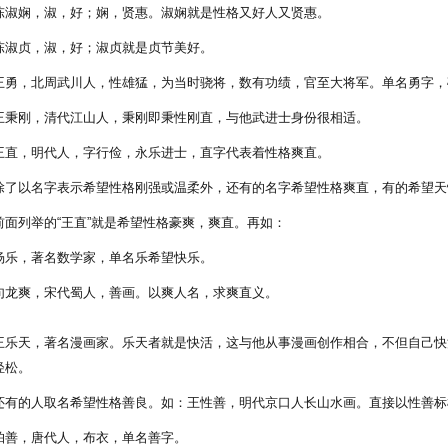
娴，淑，好；娴，贤惠。淑娴就是性格又好人又贤惠。
贞，淑，好；淑贞就是贞节美好。
，北周武川人，性雄猛，为当时骁将，数有功绩，官至大将军。单名勇字，
刚，清代江山人，秉刚即秉性刚直，与他武进士身份很相适。
，明代人，字行俭，永乐进士，直字代表着性格爽直。
以名字表示希望性格刚强或温柔外，还有的名字希望性格爽直，有的希望天
列举的“王直”就是希望性格豪爽，爽直。再如：
，著名数学家，单名乐希望快乐。
爽，宋代蜀人，善画。以爽人名，求爽直义。
天，著名漫画家。乐天者就是快活，这与他从事漫画创作相合，不但自己快
轻松。
的人取名希望性格善良。如：王性善，明代京口人长山水画。直接以性善标
，唐代人，布衣，单名善字。