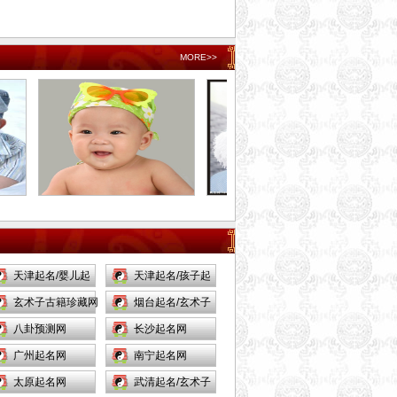
MORE>>
天津起名/婴儿起
天津起名/孩子起
名网/
玄术子古籍珍藏网
名/网/
烟台起名/玄术子
八卦预测网
起名网/
长沙起名网
广州起名网
南宁起名网
太原起名网
武清起名/玄术子