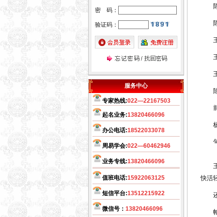
陈淑
坊起名公司，廊坊宝宝起名，
密 码：
廊坊公司起名，廊坊起名客户
陈淑
验证码：
可直接来往公司起名。武清区
王勇
起名客户直接来往公司起名。
王秉
温馨提示：因玄术子先生业
务繁忙，天津周边市县各界朋
王直
先友前来，可事先来电话与玄
服务中心
除了
术子先生预约，免得您扑空！
专家热线:
022—22167503
前面
天津起名，天津起名网，
玄
起名业务:
13820466096
杨乐
术子起名网在全国百家诚信活
办公电话:
18522033078
动中、被评为全国最大的电子
句龙
周易学会:
022—60462946
商务网《诚信自律单位》之
一、
业务专线:
几十年来玄术子先生在预
13820466096
王乐
测起名行业中，始终处于领先
值班电话:
15922063125
快活
地位，领导品牌。
希望您转告
短信平台:
13512215922
还有
您的亲朋好友，玄术子先生免
微信号：
13820466096
费为您讲解姓名。
帕善