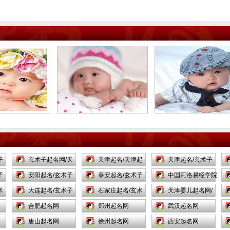
子
玄术子起名网/天
天津起名/天津起
天津起名/玄术子
子
津起名/
安阳起名/玄术子
名网/
泰安起名/玄术子
起名网/
中国河洛易经学院
术
起名网/
大连起名/玄术子
起名网/
石家庄起名/玄术
天津婴儿起名网/
起名网/
合肥起名网
子起名/
郑州起名网
玄术子/
武汉起名网
唐山起名网
徐州起名网
西安起名网