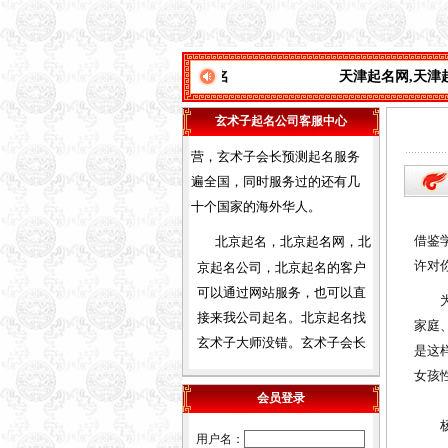
会员遍布天津全市及周边各省
市，经我们函授及面授的会员
之多，目前都能自立，有的通
先生有四十余年的起名
天津起名网
,
天津起名玄术子
,
由
过网络网站，有的设立门市经
营，
玄术子会长预测起名服务
玄术子起名公司客服中心
遍全国，同时服务过的还有几
十个国家的海外华人。
北京起名，北京起名网，北
京起名公司，北京起名的客户
借鉴
可以通过网站服务，也可以直
许对
接来我公司起名。北京起名找
为宝
玄术子大师没错。玄术子会长
家庭
诚信，权威，专业，四十年起
是这
名经验，预测起名服务遍全
女孩
国，及港台，三十多个国家的
会员登录
海外华人。
杨力
廊坊起名，廊坊起名网，廊
用户名：