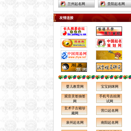
通化市集安市白山市临江市松
兰州起名网
贵阳起名网
原市白城市大安市洮南市延吉
安顺起名网
佛山起名网
市图们市敦化市龙井市珲春市
友情连接
开远起名网
西昌起名网
和龙市公主岭市梅河口市黑龙
江省阿城市尚志市双城市五常
衡阳起名网
南昌起名网
市讷河市鹤岗市鸡西市密山市
西宁起名网
大同起名网
虎林市大庆市伊春市铁力市宁
乌鲁木齐起名网
重庆起名网
安市海林市穆棱市同江市富锦
静海起名网
宁河起名网
市黑河市北安市绥化市安达市
天津和平区起名网
河北区起名网
肇东市海伦市七台河市双鸭山
市牡丹江市佳木斯市绥芬河市
邢台起名网
沧州起名网
哈尔滨市齐齐哈尔市五大连池
霸州起名网
任丘起名网
婴儿教育网
宝宝妈咪网
市上海市黄浦卢湾区徐汇区长
喀什起名网
伊宁起名网
宁区静安区普陀区闸北区虹口
观音灵签抽签
手机号吉凶测
南通起名网
镇江起名网
网
试网
区杨浦区宝山区闵行区嘉定区
玄术子古籍珍
延安起名网
宝鸡起名网
松江区金山区青浦区南汇区奉
营口起名网
藏网
贤区浦东新区江苏省南京市无
玉门起名网
威海起名网
泉州起名网
南阳起名网
锡市江阴市宜兴市徐州市邳州
枣庄起名网
临沂起名网