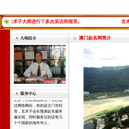
子大师进行了多次采访和报导。
玄术子大师曾
天津起名，天津起名
网，天津玄术子先生起名，玄
澳门起名网简介
术子先生是国内唯一的以命理
八字为依据的命理起名大师，
是由周易学会主办，是天津唯
一的以八字命理为依据的专业
命理起名网，玄术子大师由80
年代就开始举办周易八字，八
卦及姓名学函授及面授，学会
会员遍布天津全市及周边各省
市，经我们函授及面授的会员
之多，目前都能自立，有的通
过网络网站，有的设立门市经
营，
玄术子会长预测起名服务
遍全国，同时服务过的还有几
十个国家的海外华人。
北京起名，北京起名网，北
京起名公司，北京起名的客户