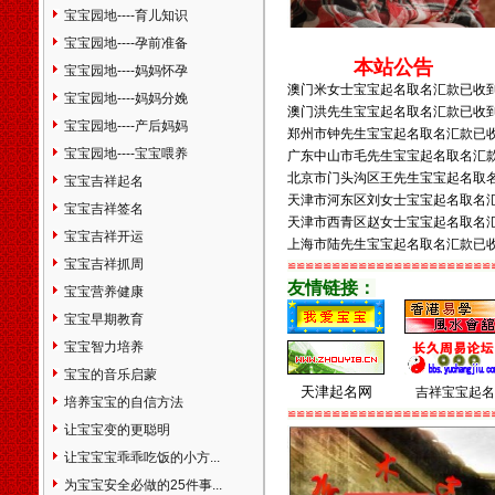
新泰市肥城市威海市乳山市文
宝宝园地----育儿知识
登市荣成市日照市莱芜市临沂
宝宝园地----孕前准备
市德州市乐陵市禹城市聊城市
本站公告
宝宝园地----妈妈怀孕
临清市滨州市菏泽市河南省郑
澳门米女士宝宝起名取名汇款已收
州市巩义市新郑市新密市登封
宝宝园地----妈妈分娩
澳门洪先生宝宝起名取名汇款已收
市荥阳市开封市洛阳市偃师市
宝宝园地----产后妈妈
郑州市钟先生宝宝起名取名汇款已
汝州市舞钢市安阳市林州市鹤
宝宝园地----宝宝喂养
广东中山市毛先生宝宝起名取名汇
壁市新乡市卫辉市辉县市焦作
北京市门头沟区王先生宝宝起名取
宝宝吉祥起名
市沁阳市孟州市濮阳市许昌市
天津市河东区刘女士宝宝起名取名
禹州市长葛市漯河市义马市灵
宝宝吉祥签名
天津市西青区赵女士宝宝起名取名
宝市南阳市邓州市商丘市永城
宝宝吉祥开运
上海市陆先生宝宝起名取名汇款已
市信阳市周口市项城市济源市
宝宝吉祥抓周
≌≌≌≌≌≌≌≌≌≌≌≌≌≌≌≌≌≌≌≌≌≌≌
三门峡市平顶山市驻马店市湖
友情链接：
宝宝营养健康
北省武汉市黄石市大冶市十堰
市荆州市洪湖市石首市松滋市
宝宝早期教育
宜昌市宜都市当阳市枝江市襄
宝宝智力培养
樊市枣阳市宜城市鄂州市荆门
宝宝的音乐启蒙
市钟祥市孝感市应城市安陆市
天津起名网
吉祥宝宝起名
培养宝宝的自信方法
汉川市黄冈市麻城市武穴市县
≌≌≌≌≌≌≌≌≌≌≌≌≌≌≌≌≌≌≌≌≌≌≌
咸宁市赤壁市随州市广水市仙
让宝宝变的更聪明
桃市天门市潜江市恩施市利川
让宝宝宝乖乖吃饭的小方...
丹江口市老河口市神农架林区
为宝宝安全必做的25件事...