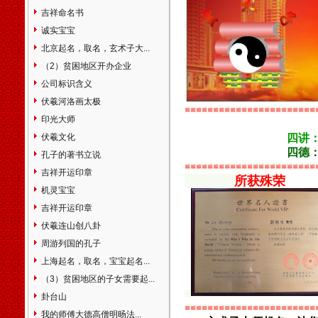
宁区静安区普陀区闸北区虹口
吉祥命名书
区杨浦区宝山区闵行区嘉定区
诚实宝宝
松江区金山区青浦区南汇区奉
贤区浦东新区江苏省南京市无
北京起名，取名，玄术子大...
锡市江阴市宜兴市徐州市邳州
（2）贫困地区开办企业
市新沂市常州市金坛市溧阳市
公司标识含义
苏州市常熟市太仓市昆山市吴
伏羲河洛画太极
江市南通市如皋市通州市海门
≌≌≌≌≌≌≌≌≌≌≌≌≌≌≌≌≌≌≌≌≌≌≌
市启东市淮安市盐城市东台市
印光大师
大丰市扬州市高邮市江都市仪
伏羲文化
四讲
征市镇江市丹阳市扬中市句容
四德
孔子的著书立说
市泰州市泰兴市姜堰市靖江市
≌≌≌≌≌≌≌≌≌≌≌≌≌≌≌≌≌≌≌≌≌≌≌
吉祥开运印章
兴化市宿迁市连云港市张家港
所获殊荣
市浙江省杭州市建德市富阳市
机灵宝宝
临安市宁波市余姚市慈溪市奉
吉祥开运印章
化市温州市瑞安市乐清市嘉兴
伏羲连山创八卦
市海宁市平湖市桐乡市湖州市
周游列国的孔子
绍兴市诸暨市上虞市嵊州市金
华市兰溪市义乌市东阳市永康
上海起名，取名，宝宝起名...
市衢州市江山市舟山市台州市
（3）贫困地区的子女需要起...
临海市丽水市龙泉市安徽省合
卦台山
肥市芜湖市蚌埠市淮南市淮北
≌≌≌≌≌≌≌≌≌≌≌≌≌≌≌≌≌≌≌≌≌≌≌
我的师傅大德高僧明旸法...
市铜陵市安庆市桐城市黄山市