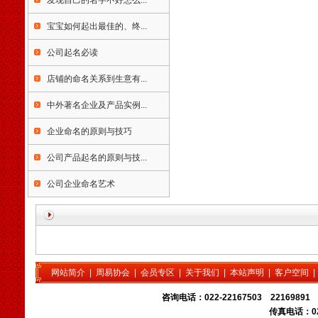
发现自己的名字不好怎么...
天津宝宝起名，天津起名公
司，天津玄术子起名，天津
宝宝如何起出最佳的、终...
公司起名，天津孩子起名，
天津婴儿起名，天津饭店起
公司起名必读
名，天津起名咨询，
天津
起
名武清起名，
天津
起名大港
店铺的命名关系到生意有...
起名，
天津
起名塘沽起名，
天津
中外著名企业及产品实例...
起名汉沽起名，
天津
起
名宝坻起名，
天津
起名蓟县
企业命名的原则与技巧
起名，
天津
起名北辰起名，
天津
起名津南起名，
天津
起
公司产品起名的原则与技...
名东丽起名，
天津
起名宁河
起名，
天津
起名静海起名，
公司企业命名艺术
天津起名大师玄术子，
天津起名行业近年来达到近
千家之多，包括起名公司，
起名实体店，流动起名者更
是数不胜数，在起名行业热
的同时，起名客户要识别真
网站简介
|
周易协会
|
会员专区
|
关于我们
|
本站声明
|
客户空间
伪，要找正规专业的单位起
名，为您孩子起一个好名
咨询电话：022-22167503 22169891 
字，为您公司注册一个利于
传真电话：02