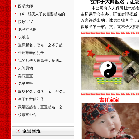
玄术子大师起名，让
滁州市天长市明光市全椒县阜
圆瑛大师
本公司有六大保障让您起
阳市界首市宿州市巢湖市六安
（4）残疾人子女需要起名的...
由周易学会主办，研究命理权威
市亳州市池州市宣城市宁国市
万家评选出的，诚信自律单位，
快乐宝宝
马鞍山市福建省福州市福清市
多最全的一家。六，玄术子大师
龙马神龟图
长乐市厦门市莆田市三明市永
≌≌≌≌≌≌≌≌≌≌≌≌≌≌≌≌≌≌≌≌≌≌≌
安市泉州市石狮市晋江市南安
伏羲庙
市漳州市龙海市平和县南靖县
重庆起名，取名，玄术子起...
南平市建瓯市邵武市建阳市龙
仕途艰辛的孔子
岩市漳平市宁德市福安市福鼎
我的师傅大德高僧明旸法...
市武夷山市江西省南昌市乐平
市萍乡市九江市瑞昌市新余市
人间灵物
鹰潭市贵溪市赣州市瑞金市南
美丽宝宝
康市吉安市宜春市丰城市樟树
弟子三千
市高安市抚州市上饶市德兴市
廊坊起名，取名，宝宝起名...
井冈山市景德镇市山东省济南
≌≌≌≌≌≌≌≌≌≌≌≌≌≌≌≌≌≌≌≌≌≌≌
市章丘市青岛市胶南市胶州市
生于乱世的孔子
吉祥宝宝
平度市莱西市即墨市淄博市枣
武清区起名，宝宝起名，公...
庄市滕州市烟台市龙口市莱阳
伏羲画卦台
市莱州市招远市蓬莱市栖霞市
海阳市潍坊市青州市诸城市寿
光市安丘市高密市昌邑市济宁
市曲阜市兖州市邹城市泰安市