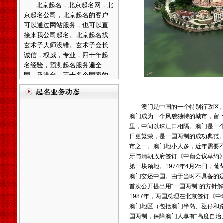
可以通过网站服务，也可以直
接来我公司起名。北京起名找
玄术子大师没错。玄术子会长
诚信，权威，专业，四十年起
名经验，预测起名服务遍全
国，及港台，三十多个国家的
海外华人。
廊坊起名，廊坊起名网，廊
坊起名公司，廊坊宝宝起名，
廊坊公司起名，廊坊起名客户
澳门是中国的一个特别行政区。1
可直接来往公司起名。武清区
澳门成为一个风貌独特的城市，留
起名客户直接来往公司起名。
里，中间以珠江口相隔。澳门是一个
日更繁荣，是
一国两制
的成功典范
温馨提示：因玄术子先生业
市之一。澳门地小人多，近年需要不
务繁忙，天津周边市县各界朋
牙与清朝政府签订《中葡会议草约
先友前来，可事先来电话与玄
第一块领地。1974年4月25日
术子先生预约，免得您扑空！
澳门交还中国。由于当时不具备的
天津起名，天津起名网，
玄
首次公开提出用“一国两制”的方针
术子起名网在全国百家诚信活
1987年，两国总理在北京签订《
中
动中、被评为全国最大的电子
澳门地区（包括澳门半岛、氹仔和路
商务网《诚信自律单位》之
国两制，保障澳门人享有“高度自治