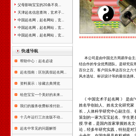
湖南省长沙市浏阳市株洲市醴
父母影响宝宝的20条不良...
陵市湘潭市湘乡市韶山市衡阳
市耒阳市常宁市邵阳市武冈市
天津起名信息查询，玄术子...
岳阳市临湘市汨罗市常德市津
中国起名网，起名网站，玄...
市市益阳市沅江市郴州市资兴
中国起名网，起名网站，玄...
市永州市怀化市洪江市娄底市
中国起名网，起名网站，玄...
涟源市吉首市冷水江市张家界
≌≌≌≌≌≌≌≌≌≌≌≌≌≌≌≌≌≌≌≌≌≌≌
市广东省广州市从化市增城市
澳门起
深圳市珠海市汕头市韶关市乐
昌市南雄市佛山市江门市台山
本公司是由中国北方周易学会主
市开平市鹤山市恩平市湛江市
帮助中心：起名必读
结合作的专业优秀团队。是研究应
廉江市雷州市吴川市茂名市高
百分之百、客户回头率达百分之六
起名指南：区别真假起名网...
州市化州市信宜市肇庆市高要
风水选址、标识设计等的最佳选择
市四会市惠州市梅州市兴宁市
资料展示：珍藏古典博览
汕尾市陆丰市河源市阳江市阳
春市清远市英德市连州市东莞
给您宝宝一个美好的未来...
市中山市潮州市揭阳市普宁市
《 中国玄术子起名网 》 是
云浮市罗定市广西壮族自治区
姓名学创始人、姓名文化研究家
我们的服务收费标准付款...
南宁市柳州市桂林市梧州市岑
长，人体科学研究中心副主任、
溪市北海市东兴市钦州市贵港
十几年运行三次改版不动...
策划的一家为宝宝起名、学生更
市桂平市玉林市北流市百色市
授.学者，是国内首家掌握姓名
贺州市河池市宜州市来宾市合
起名中常见的问题解答
论，经多年研究实践，特别是对
山市崇左市凭祥市防城港市海
十余年，在国内最具有权威性，