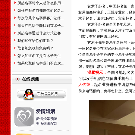
相命理运程占卜起名改名周易
所起名字对个人起什么作用...
玄术子起名，
中国起名第一家
易经姓名学星座奇门遁甲太乙
怎样在起名前知道你们起名...
标局做商标注册，正规专业化，经
测字解梦宝宝取名起名免费起
每次取几个名字供客户选择...
术子起名，诚信口碑佳．宝宝起名
名免费在线改名算命解梦八字
玄术子起名在全国各地及港、
每天在电话中能找到玄术子...
排盘手机号码吉凶。
学函授面授，学员遍及天津全市及
天津市和平河东河西河北红
所起名字通过什么方式让客...
门市，有的在网络上经营。
桥南开西青东丽北辰津南武清
我们如何给你们汇款？
玄术子先生是易学名家的正宗
宝坻大港塘沽滨海新区蓟县宁
取名加急收加急费吗？
一家起名单位在国家商标局注册，
河静海县，起名的名家。婴儿
位是周易学会主办的专业易学研究
怎么知道名字是玄术子先生...
宝宝个人孩子公司起名取名起
那一家起名单位是全国诚信自律单
名字取名字改名字命名策划设
如果您取的名字我们不喜欢...
牌，要想让您宝宝吉祥，玄术子先
计预测算命择吉风水商标注册
温馨提示：
全国各地起名客
品牌设计找玄术子先生没错！
可以发手机信息到值班手机号上
中国起名改名大全中国地名
人代替，
起名业务进程中请您放
大全北京市东城区西城区崇文
前来电话预约，免得您扑空。您可
区宣武区朝阳区海淀区丰台区
房山区通州区顺义区昌平区大
兴区怀柔区平谷区密云县延庆
县门头沟区石景山区天津市和
爱情婚姻
平区河东区河西区南开区河北
爱情婚姻预测
区红桥区塘沽区汉沽区大港区
美满姻缘配对
东丽区西青区北辰区津南区武