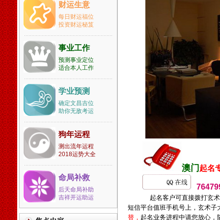
清区宝坻区静海县蓟县滨海新
财运生意
区河北省石家庄市张家口市承
每日财运福位
德市保定市沧州市唐山市邢台
投资财运秘笈
市邯郸市衡水市秦皇岛市廊坊
市辛集市藁城市晋州市新乐市
事业工作
鹿泉市遵化市迁安市武安市南
宫市沙河市涿州市定州市安国
预测事业定位
适合本人工作
市泊头市任丘市黄骅市河间市
霸州市三河市冀州市深州市高
碑店市山西省太原市古交市大
学业预测
同市阳泉市长治市潞城市晋城
确定文昌吉位
市高平市朔州市晋中市介休市
助你无敌考运
运城市河津市永济市忻州市原
平市临汾市侯马市霍州市吕梁
狗年运程
市孝义市汾阳市内蒙古自治区
测出流年运程
包头市乌海市赤峰市通辽市根
2018运势大全
河市丰镇市满洲里市牙克石市
澳门
阿尔山市呼和浩特市霍林郭勒
起名
市鄂尔多斯市呼伦贝尔彦淖尔
命局补救
7647
市乌兰察布市锡林浩特市二连
后天命局补助
浩特市乌兰浩特市阿拉善左旗
吉祥开运助运
起名客户可直接拨打玄术
辽宁省沈阳市新民市大连市庄
短信平台值班手机号上，玄术子
河市长海县鞍山市海城市抚顺
替，
起名业务进程中请您放心，