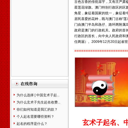
一、
几十年来玄术子先生在预
古色古香的传统庙宇，又有庄严肃
测起名行业中，始终处于领先
星莲花绿旗。澳门特别行政区的区旗
地位，领导品牌。
希望您转告
角星，象征着国家的统一，象征着
您的亲朋好友，玄术子先生免
居民喜爱的花种，既与澳门古称“莲岛
费为您讲解姓名。
门由澳门半岛和氹仔、路环两附属
政府是澳门的
行政机关
。政府的首
北京天津石家庄保定廊坊唐山
行政区的首长，向中央人民政府和
张家口太原阳泉运城赤峰包头
任两届）。2009年12月20日起
崔世
沈阳鞍山大连长春吉林哈尔滨
齐齐哈尔大庆上海徐州南京苏
≌≌≌≌≌≌≌≌≌≌≌≌≌≌≌≌≌≌≌≌≌≌≌
州杭州嘉兴合肥福州厦门温州
南昌济南青岛临沂泰安烟台威
海郑州洛阳安阳开封武汉襄樊
上海武汉长沙广州贵阳昆名拉
萨西安咸阳兰州西宁银川乌鲁
木齐克拉玛依石河子香港台湾
宝宝婴儿孩子公司起名
生辰八
为什么选择 [ 中国玄术子起...
字算命
姓名测试打分
免费婴儿
起名测名
易经周易改名取名字
为什么玄术子先生起名收费...
楼盘小区命名风水布局策划
易
你们如何知道是我汇的款？
学培训书籍光盘
万年历老黄历
个人起名需要哪些资料？
四柱八字看手相面相八卦六爻
玄术子起名、中
起名的程序是什么？
紫微斗数公司家庭风水调理星