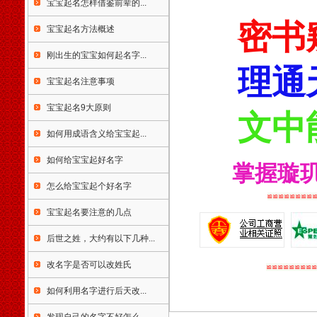
宝宝起名怎样借鉴前辈的...
区大埔区荃湾区元朗区九龙城
密书
区油尖旺区深水埗区黄大仙区
宝宝起名方法概述
澳门特别行政区台湾省台北市
高雄市基隆市台中市台南市新
刚出生的宝宝如何起名字...
竹市嘉义市板桥市宜兰市竹北
理通
宝宝起名注意事项
市桃园市苗栗市丰原市彰化市
南投市太保市斗六市新营市凤
宝宝起名9大原则
山市屏东市台东市花莲市马公
文中
市 宝宝婴儿孩子店铺公司起名
如何用成语含义给宝宝起...
生辰八字算命姓名测试打分免
费婴儿起名测名易经周易改名
如何给宝宝起好名字
掌握璇
取名字楼盘小区命名风水布局
策划易学培训书籍光盘万年历
怎么给宝宝起个好名字
老黄历四柱八字看手相面相八
≌≌≌≌≌≌≌≌
卦六爻紫微斗数公司家庭风水
宝宝起名要注意的几点
调理星相命理运程占卜起名改
名周易易经姓名学星座奇门遁
后世之姓，大约有以下几种...
甲太乙测字解梦宝宝取名起名
改名字是否可以改姓氏
免费起名免费在线改名算命解
≌≌≌≌≌≌≌≌≌
梦八字排盘手机号码吉凶
如何利用名字进行后天改...
天津起名，天津起名网，