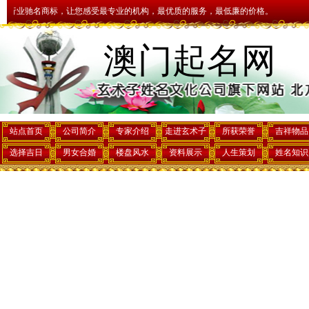
名商标，让您感受最专业的机构，最优质的服务，最低廉的价格。
早上好,欢
澳门起名网
站点首页
公司简介
专家介绍
走进玄术子
所获荣誉
吉祥物品
选择吉日
男女合婚
楼盘风水
资料展示
人生策划
姓名知识