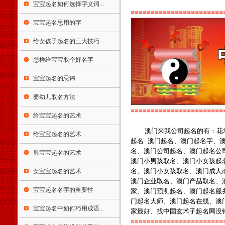
市临沧市个旧市开远市景洪市
宝宝起名如何选择字义词...
楚雄市大理市潞西市瑞丽市西
≌≌≌≌≌≌≌≌≌≌≌≌≌≌≌≌≌≌≌≌≌≌≌
藏自治区拉萨市陕西省西安市
宝宝起名忌用的字
铜川市宜君县宝鸡市咸阳市渭
给女孩子起名的三大技巧...
南市韩城市华阴市延安市汉中
市榆林市安康市石商洛市甘肃
怎样给宝宝取个好名字
省兰州市金昌市白银市天水市
武威市张掖市平凉市酒泉市玉
宝宝起名的忌讳
门市敦煌市庆阳市定西市陇南
市临夏市合作市夏河县嘉峪关
婴幼儿取名方法
市青海省西宁市德令哈市格尔
≌≌≌≌≌≌≌≌≌≌≌≌≌≌≌≌≌≌≌≌≌≌≌
木市宁夏回族自治区银川市灵
给宝宝起名的艺术
武市吴忠市固原市中卫市石嘴
澳门来我公司起名的有：花
山市青铜峡市新疆维吾尔自治
给宝宝起名的艺术
起名 澳门起名、澳门
起名字、
区哈密市和田市喀什市昌吉市
名、澳门公司起名、澳门起名公
阜康市米泉市博乐市伊宁市奎
男宝宝起名的艺术
澳门小男孩取名、澳门小女孩起
屯市塔城市乌苏市石河子市阿
名、澳门小女孩取名、澳门成人
女宝宝起名的艺术
拉尔市五家渠市吐鲁番市阿克
澳门企业取名、澳门产品取名、
苏市阿图什市库尔勒市阿勒泰
宝宝起名名字的重要性
家
、澳门预测起名、澳门起名服
市乌鲁木齐市克拉玛依市图木
门起名大师、澳门起名
在线、澳
舒克市香港特别行政区中西区
宝宝起名中如何巧用成语...
家最好、找中国玄术子起名网没
东区观塘区南区湾仔区离岛区
≌≌≌≌≌≌≌≌≌≌≌≌≌≌≌≌≌≌≌≌≌≌≌
葵青区北区西贡区沙田区屯门