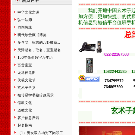
市本溪市丹东市东港市凤城市
≌≌≌≌≌≌≌≌≌≌≌≌≌≌≌≌≌≌≌≌≌≌≌
锦州市凌海市北宁市营口市盖
我们开通中国玄术子
中华文化之源
州市阜新市辽阳市灯塔市盘锦
加方便、更加快捷、的优质起
弘一法师
市铁岭市开原市朝阳市凌源市
机信息到短信平台值班手机号
咨询热线
北票市兴城市大石桥市瓦房店
≌≌≌≌≌≌≌≌≌≌≌≌≌≌≌≌≌≌≌≌≌≌≌
总
市普兰店市调兵山市葫芦岛市
明代珍贵藏书博览
吉林省长春市九台市榆树市德
多含义、标志的八卦徽章...
惠市吉林市舒兰市桦甸市蛟河
天津起名，取名，宝宝起名...
市磐石市四平市双辽市辽源市
0
22-2216750
150年微型数字万年历
通化市集安市白山市临江市松
原市白城市大安市洮南市延吉
富贵宝宝
市图们市敦化市龙井市珲春市
15822443585 1
龙马神龟图
和龙市公主岭市梅河口市黑龙
伏羲文化节
764799572 5
江省阿城市尚志市双城市五常
764865390 5
玄术子含义
市讷河市鹤岗市鸡西市密山市
虎林市大庆市伊春市铁力市宁
祖传易学书籍珍藏展示
安市海林市穆棱市同江市富锦
≌≌≌≌≌≌≌≌≌≌≌≌≌≌≌≌≌≌≌≌≌≌≌
儒教文化
市黑河市北安市绥化市安达市
玄术子
道教文化
肇东市海伦市七台河市双鸭山
客户信息反馈
市牡丹江市佳木斯市绥芬河市
≌≌≌≌≌≌≌≌≌≌≌≌≌≌≌≌≌≌≌≌≌≌≌
哈尔滨市齐齐哈尔市五大连池
起名指南
市上海市黄浦卢湾区徐汇区长
（1）男女双方均为下岗职工...