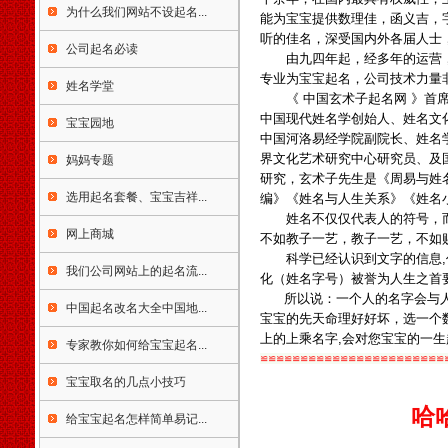
南省海口市琼海市儋州市文昌
为什么我们网站不设起名...
能为宝宝提供数理佳，函义吉，
市万宁市东方市三亚市五指山
听的佳名，深受国内外各届人士
公司起名必读
市重庆市渝中区江北区南岸区
由九四年起，经多年的运营，
北碚区万盛区双桥区渝北区巴
专业为宝宝起名，公司技术力量
姓名学堂
南区万州区涪陵区黔江区长寿
《 中国玄术子起名网 》首席
区九龙坡区大渡口区沙坪坝区
中国现代姓名学创始人、姓名文
宝宝园地
永川市合川市江津市南川市四
中国河洛易经学院副院长、姓名
川省成都市彭州市邛崃市崇州
界文化艺术研究中心研究员、及
妈妈专题
市自贡市荣县富顺县米易县盐
研究，玄术子先生是《周易与姓
边县泸州市德阳市广汉市什邡
选用起名套餐、宝宝吉祥...
编》《姓名与人生关系》《姓名
市绵竹市绵阳市江油市遂宁市
姓名不仅仅代表人的符号，而
内江市乐山市夹南充市阆中市
网上商城
不如教子一艺，教子一艺，不如
眉山市青神县宜宾市广安市华
科学已经认识到文字的信息,作
我们公司网站上的起名流...
蓥市达州市万源市雅安市巴中
化（姓名字号）被誉为人生之首
市资阳市简阳市西昌市马峨眉
所以说：一个人的名字会与人
中国起名改名大全中国地...
山市都江堰市攀枝花市贵州省
宝宝的先天命理好好坏，选一个
贵阳市清镇市遵义市赤水市仁
上的上乘名字,会对您宝宝的一
专家教你如何给宝宝起名...
怀市安顺市毕节市大方市兴义
≌≌≌≌≌≌≌≌≌≌≌≌≌≌≌≌≌≌≌≌≌≌≌
市凯里市都匀市福泉市六盘水
宝宝取名的几点小技巧
市六枝特区万山特区云南省昆
哈
明市安宁市富曲靖市宣威市玉
给宝宝起名怎样简单易记...
溪市保山市昭通市丽江市思茅