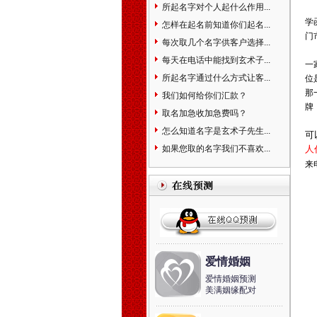
所起名字对个人起什么作用...
相命理运程占卜起名改名周易
学
易经姓名学星座奇门遁甲太乙
怎样在起名前知道你们起名...
门
测字解梦宝宝取名起名免费起
每次取几个名字供客户选择...
名免费在线改名算命解梦八字
每天在电话中能找到玄术子...
一
排盘手机号码吉凶。
所起名字通过什么方式让客...
位
天津市和平河东河西河北红
那
桥南开西青东丽北辰津南武清
我们如何给你们汇款？
牌
宝坻大港塘沽滨海新区蓟县宁
取名加急收加急费吗？
河静海县，起名的名家。婴儿
怎么知道名字是玄术子先生...
可
宝宝个人孩子公司起名取名起
如果您取的名字我们不喜欢...
人
名字取名字改名字命名策划设
计预测算命择吉风水商标注册
来
品牌设计找玄术子先生没错！
中国起名改名大全中国地名
大全北京市东城区西城区崇文
区宣武区朝阳区海淀区丰台区
房山区通州区顺义区昌平区大
兴区怀柔区平谷区密云县延庆
爱情婚姻
县门头沟区石景山区天津市和
平区河东区河西区南开区河北
爱情婚姻预测
美满姻缘配对
区红桥区塘沽区汉沽区大港区
东丽区西青区北辰区津南区武