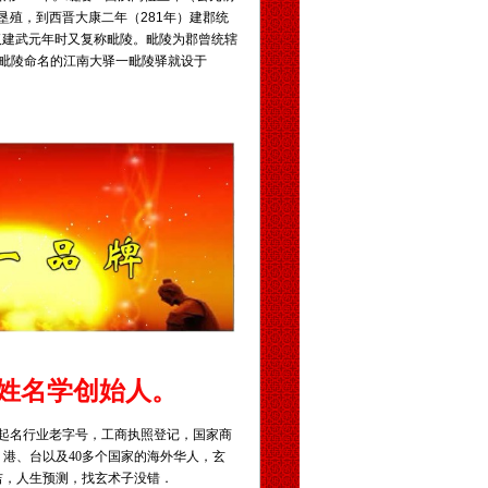
垦殖，到西晋大康二年（281年）建郡统
汉建武元年时又复称毗陵。毗陵为郡曾统辖
毗陵命名的江南大驿一毗陵驿就设于
姓名学创始人。
起名行业老字号，工商执照登记，国家商
，港、台以及
40
多个国家的海外华人，玄
吉，人生预测，找玄术子没错．