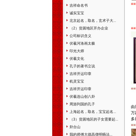
宁区静安区普陀区闸北区虹口
≌≌
吉祥命名书
区杨浦区宝山区闵行区嘉定区
诚实宝宝
松江区金山区青浦区南汇区奉
贤区浦东新区江苏省南京市无
北京起名，取名，玄术子大...
锡市江阴市宜兴市徐州市邳州
（2）贫困地区开办企业
≌≌
市新沂市常州市金坛市溧阳市
公司标识含义
苏州市常熟市太仓市昆山市吴
伏羲河洛画太极
江市南通市如皋市通州市海门
市启东市淮安市盐城市东台市
印光大师
大丰市扬州市高邮市江都市仪
伏羲文化
征市镇江市丹阳市扬中市句容
孔子的著书立说
市泰州市泰兴市姜堰市靖江市
吉祥开运印章
兴化市宿迁市连云港市张家港
市浙江省杭州市建德市富阳市
机灵宝宝
临安市宁波市余姚市慈溪市奉
吉祥开运印章
≌≌
化市温州市瑞安市乐清市嘉兴
伏羲连山创八卦
市海宁市平湖市桐乡市湖州市
周游列国的孔子
绍兴市诸暨市上虞市嵊州市金
由
华市兰溪市义乌市东阳市永康
上海起名，取名，宝宝起名...
万
市衢州市江山市舟山市台州市
多
（3）贫困地区的子女需要起...
临海市丽水市龙泉市安徽省合
≌≌
卦台山
肥市芜湖市蚌埠市淮南市淮北
我的师傅大德高僧明旸法...