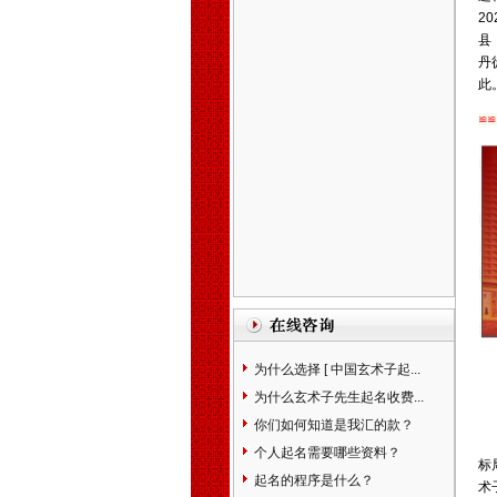
一、
几十年来玄术子先生在预
2
测起名行业中，始终处于领先
县
地位，领导品牌。
希望您转告
丹
您的亲朋好友，玄术子先生免
此
费为您讲解姓名。
≌≌
北京天津石家庄保定廊坊唐山
张家口太原阳泉运城赤峰包头
沈阳鞍山大连长春吉林哈尔滨
齐齐哈尔大庆上海徐州南京苏
州杭州嘉兴合肥福州厦门温州
南昌济南青岛临沂泰安烟台威
海郑州洛阳安阳开封武汉襄樊
上海武汉长沙广州贵阳昆名拉
萨西安咸阳兰州西宁银川乌鲁
木齐克拉玛依石河子香港台湾
宝宝婴儿孩子公司起名
生辰八
为什么选择 [ 中国玄术子起...
字算命
姓名测试打分
免费婴儿
为什么玄术子先生起名收费...
起名测名
易经周易改名取名字
楼盘小区命名风水布局策划
易
你们如何知道是我汇的款？
学培训书籍光盘
万年历老黄历
个人起名需要哪些资料？
标
四柱八字看手相面相八卦六爻
起名的程序是什么？
术
紫微斗数公司家庭风水调理星