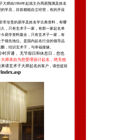
子大师由
1984
年起就主办周易预测及姓名
授的学员，目前都能自立经营，有的开设
非常珍贵的易学及姓名学古典资料，
有哪
最久，只有玄术子一家，有那一家起名单
古今易学资料最全，只有玄术子一家，有
处于领先地位。是国内起名行业的领导品
酝酿，结识玄术子，与幸福接缘。
小时开通，
无节假日和休息日，您也
子大师亲自为您受理设计起名，绝无他
前来请玄术子大师起名
的客户，请您提前
index.asp