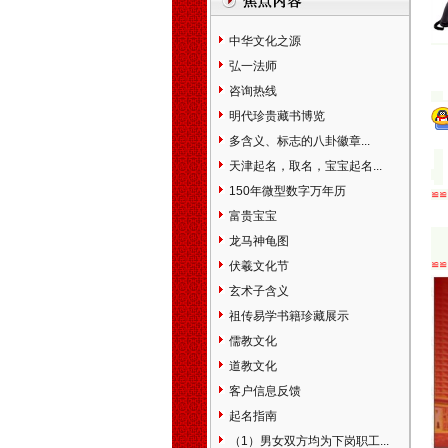
市本溪市丹东市东港市凤城市
锦州市凌海市北宁市营口市盖
中华文化之源
州市阜新市辽阳市灯塔市盘锦
弘一法师
市铁岭市开原市朝阳市凌源市
咨询热线
北票市兴城市大石桥市瓦房店
市普兰店市调兵山市葫芦岛市
明代珍贵藏书博览
吉林省长春市九台市榆树市德
多含义、标志的八卦徽章...
惠市吉林市舒兰市桦甸市蛟河
天津起名，取名，宝宝起名...
市磐石市四平市双辽市辽源市
150年微型数字万年历
通化市集安市白山市临江市松
≌≌
原市白城市大安市洮南市延吉
富贵宝宝
市图们市敦化市龙井市珲春市
龙马神龟图
和龙市公主岭市梅河口市黑龙
伏羲文化节
≌≌
江省阿城市尚志市双城市五常
玄术子含义
市讷河市鹤岗市鸡西市密山市
虎林市大庆市伊春市铁力市宁
祖传易学书籍珍藏展示
安市海林市穆棱市同江市富锦
儒教文化
市黑河市北安市绥化市安达市
道教文化
肇东市海伦市七台河市双鸭山
客户信息反馈
市牡丹江市佳木斯市绥芬河市
哈尔滨市齐齐哈尔市五大连池
起名指南
市上海市黄浦卢湾区徐汇区长
（1）男女双方均为下岗职工...