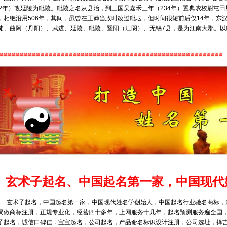
02年）改延陵为毗陵。毗陵之名从县治，到三国吴嘉禾三年（234年）置典农校尉屯田
，相继沿用506年，其间，虽曾在王莽当政时改过毗坛，但时间很短前后仅14年，东
徒、曲阿（丹阳）、武进、延陵、毗陵、暨阳（江阴）、无锡7县，是为江南大郡。以
。
≌≌≌≌≌≌≌≌≌≌≌≌≌≌≌≌≌≌≌≌≌≌≌≌≌≌≌≌≌≌≌≌≌≌≌≌≌≌≌≌≌≌≌≌≌≌≌≌≌≌≌≌≌≌≌
玄术子起名、中国起名第一家，中国现代
玄术子起名，
中国起名第一家，中国现代姓名学创始人，中国起名行业驰名商标，
局做商标注册，正规专业化，经营四十多年，上网服务十几年，起名预测服务遍全国
子起名，诚信口碑佳．宝宝起名，公司起名，产品命名标识设计注册，公司选址，择