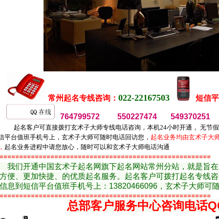
022-22167503
常州起名专线咨询
：
短信平
764799572 550227474 549370251
起名客户可直接拨打玄术子大师专线电话咨询，本机24小时开通， 无节
信平台值班手机号上，玄术子大师可随时电话回访您，
起名业务均由玄术子大
，
起名业务进程中请您放心，随时可以和玄术子大师电话沟通
≌≌≌≌≌≌≌≌≌≌≌≌≌≌≌≌≌≌≌≌≌≌≌≌≌≌≌≌≌≌≌≌≌≌≌≌≌≌≌≌≌≌≌≌≌≌≌≌≌≌≌≌≌≌
我们开通中国玄术子起名网旗下起名网站常州分站，就是旨在
方便、更加快捷、的优质起名服务。起名客户可拨打起名专线咨询：02
信息到短信平台值班手机号上：13820466096，玄术子大师可
≌≌≌≌≌≌≌≌≌≌≌≌≌≌≌≌≌≌≌≌≌≌≌≌≌≌≌≌≌≌≌≌≌≌≌≌≌≌≌≌≌≌≌≌≌≌≌≌≌≌≌≌≌≌
总部客户服务中心咨询电话Q