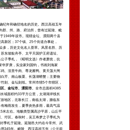
准确纪年和确切地名的历史。西汉高祖五年
均为郡、州、路、府治所，曾有过延陵、毗
于1949年设市。现辖金坛、溧阳两个县
高新区；37个镇、25个街道办事处，
古迹众多，历史文化名人荟萃。风景名胜、历
、苏东坡舣舟亭、
太平天国
护王府遗址、
吴公子季札，《昭明文选》作者萧统，抗
家
华罗庚
，实业家
刘国钧
，书画刘海家
草鸡、湟里牛肉、尊龙酱鸭、
黄天荡
大闸
阳白芹、南山板栗、长荡湖螃蟹；主要物
竹刻、金坛刻纸。常州市辖5个市辖区，
堰区
、
金坛市
、
溧阳市
。全市总面积4385
湖
水域面积约33平方公里，太湖湖岸线长
江下游地区，北靠长江，南临太湖，濒临东
多有梅雨发生，夏季炎热多雨，最高气温
.5米左右。地貌类型属高沙平原，山丘平
原、圩区。春秋时，吴王寿梦之子季札为
遂封季札于延陵。延陵邑大约在今常州、武
用345年。毗陵 西汉高祖五年（公元前