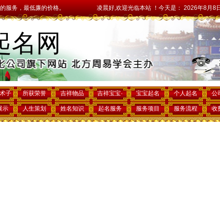
的价格。
凌晨好,欢迎光临本站 ！今天是：
2026年8月8日 星期六 
起名网
术子
所获荣誉
吉祥物品
吉祥宝宝·
宝宝起名
个人起名
公
展示
人生策划
姓名知识
起名服务
服务项目
服务流程
收