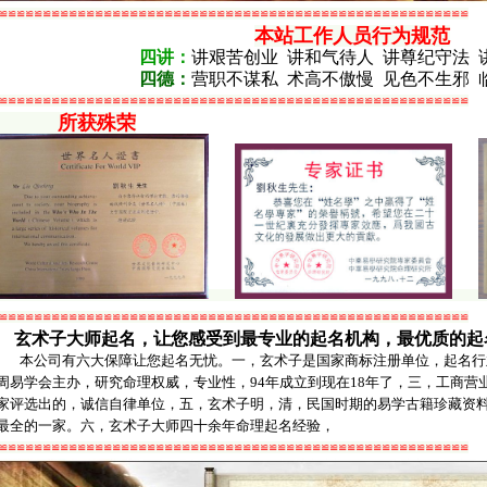
≌≌≌≌≌≌≌≌≌≌≌≌≌≌≌≌≌≌≌≌≌≌≌≌≌≌≌≌≌≌≌≌≌≌≌≌≌≌≌≌≌≌≌≌≌≌≌≌≌≌≌≌≌≌
本站工作人员行为规范
四讲：
讲艰苦创业 讲和气待人 讲尊纪守法 
四德：
营职不谋私 术高不傲慢 见色不生邪 
≌≌≌≌≌≌≌≌≌≌≌≌≌≌≌≌≌≌≌≌≌≌≌≌≌≌≌≌≌≌≌≌≌≌≌≌≌≌≌≌≌≌≌≌≌≌≌≌≌≌≌≌≌≌
所获殊荣
≌≌≌≌≌≌≌≌≌≌≌≌≌≌≌≌≌≌≌≌≌≌≌≌≌≌≌≌≌≌≌≌≌≌≌≌≌≌≌≌≌≌≌≌≌≌≌≌≌≌≌≌≌≌
玄术子大师起名，让您感受到最专业的起名机构，最优质的起
本公司有六大保障让您起名无忧。一，玄术子是国家商标注册单位，起名行
周易学会主办，研究命理权威，专业性，
94
年成立到现在
18
年了，三，工商营
家评选出的，诚信自律单位，五，玄术子明，清，民国时期的易学古籍珍藏资
最全的一家。六，玄术子大师四十余年命理起名经验，
≌≌≌≌≌≌≌≌≌≌≌≌≌≌≌≌≌≌≌≌≌≌≌≌≌≌≌≌≌≌≌≌≌≌≌≌≌≌≌≌≌≌≌≌≌≌≌≌≌≌≌≌≌≌