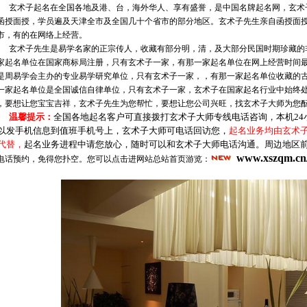
玄术子起名在全国各地及港、台，海外华人、享有盛誉，是中国名牌起名网，
玄术
函授面授，学员遍及天津全市及全国几十个省市的部分地区。玄术子先生亲自函授面
市，有的在网络上经营。
玄术子先生是易学名家的正宗传人，收藏有部分明，清，及大部分民国时期珍藏的
家起名单位在国家商标局注册，只有玄术子一家，有那一家起名单位在网上经营时间
是周易学会主办的专业易学研究单位，只有玄术子一家，，有那一家起名单位收藏的
一家起名单位是全国诚信自律单位，只有玄术子一家，玄术子在国家起名行业中始终
，要想让您宝宝吉祥，玄术子先生为您帮忙，要想让您公司兴旺，找玄术子大师为您
温馨提示：
全国各地起名客户可直接拨打玄术子大师专线电话咨询，本机24
以发手机信息到值班手机号上，玄术子大师可电话回访您，
起名业务均由玄术
代替，
起名业务进程中请您放心，随时可以和玄术子大师电话沟通。周边地区
www.xszqm.cn/
电话预约，免得您扑空。您可以点击进网站总站首页游览：