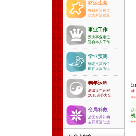
清区宝坻区静海县蓟县滨海新
财运生意
区河北省石家庄市张家口市承
每日财运福位
德市保定市沧州市唐山市邢台
投资财运秘笈
市邯郸市衡水市秦皇岛市廊坊
市辛集市藁城市晋州市新乐市
事业工作
鹿泉市遵化市迁安市武安市南
预测事业定位
宫市沙河市涿州市定州市安国
适合本人工作
市泊头市任丘市黄骅市河间市
霸州市三河市冀州市深州市高
碑店市山西省太原市古交市大
学业预测
同市阳泉市长治市潞城市晋城
确定文昌吉位
市高平市朔州市晋中市介休市
助你无敌考运
运城市河津市永济市忻州市原
平市临汾市侯马市霍州市吕梁
狗年运程
短
市孝义市汾阳市内蒙古自治区
测出流年运程
替
包头市乌海市赤峰市通辽市根
2018运势大全
≌≌
河市丰镇市满洲里市牙克石市
阿尔山市呼和浩特市霍林郭勒
加
命局补救
市鄂尔多斯市呼伦贝尔彦淖尔
机
市乌兰察布市锡林浩特市二连
后天命局补助
吉祥开运助运
≌≌
浩特市乌兰浩特市阿拉善左旗
辽宁省沈阳市新民市大连市庄
河市长海县鞍山市海城市抚顺