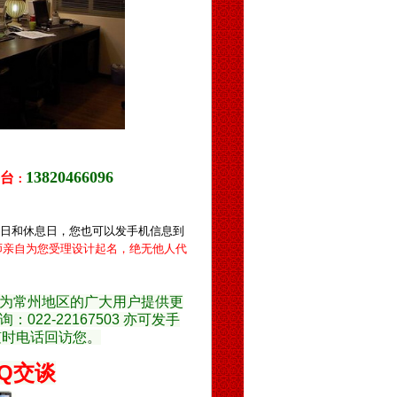
13820466096
台
：
假日和休息
日，您也可以发手机信息到
师亲自为您受理设计起名，绝无他人代
为常州地区的广大用户提供更
2-22167503 亦可发手
随时电话回访您
。
Q交谈