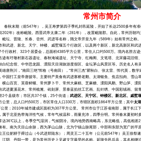
常州市简介
春秋末期（前547年），吴王寿梦第四子
季札
封邑
延陵
，开始了长达2500多年有
前202年）改称
毗陵
。
西晋
武帝太康二年（281年），改置毗陵郡。自此，常州历朝
、毗坛、晋陵、长春、尝州、
武进
等名称，隋文帝开皇九年（589年）始有常州之称。
市和武进、新北、天宁、钟楼、戚墅堰五个行政区，以及两个新区，新北高新区和武进
07个行政村、323个居委会，总面积4385平方公里，常住人口约500万。境内名胜
古迹有圩墩村新石器遗址、
春秋淹城
遗址、
天宁寺
、
红梅阁
、
文笔塔
、北宋藤花旧馆
秋白纪念馆
、
中华恐龙园
、溧阳天目湖旅游度假区、金坛茅山风景区等。历史名人有
英雄
唐荆川
，“南田三绝”
恽格
（号南田），“常州三杰”
瞿秋白
、
张太雷
、
恽代英
，数学
，中国打工皇帝
唐骏
等。主要特产美食有武进寨桥老鹅、太湖银鱼、焦店扣肉、雪山
、横山百页、芙蓉鲜螺、常州
萝卜干
、常州
大麻糕
、
芝麻糖
、溧阳风鹅、野山笋、溧
有武进夏溪花木、常州梳篦、砖刻屏、景泰蓝掐丝工艺画、乱针绣、中国彩绒画、留青
管2个县级市；市区共37个镇，25个街道；
武进区
、
天宁区
、
钟楼区
、
新北区
、
戚墅
方公里，总人口约500万，市区常住人口330万，市辖区面积1864平方公里；其中
太
7公里；2010年城市建成区面积为307平方公里。 常州市位于江苏省南部，属于长
，属于北亚热带海洋性气候，常年气候温和，雨量充沛，四季分明。常州春末夏初时
常达36℃以上，冬季空气湿润，气候阴冷。境内地势西南略高，东北略低，高低相差2
兼有。南为天目山余脉，西为茅山山脉，北为宁镇山脉尾部，中部和东部为宽广的平
让王位躬耕于舜过山（今武进郑陆东）；周灵王二十五年（公元前547年）吴王徐祭
、江阴、丹阳一带，是为常州历史上见诸文字最早的名称。延陵先邑后县，其名相继沿