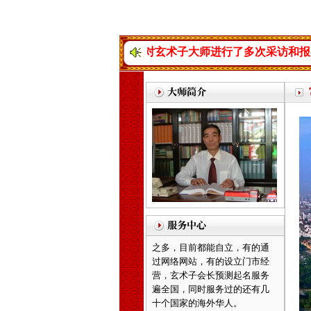
录宣传、各大媒体对玄术子大师进行了多次采访和报导。
天津起名，天津起名
网，天津玄术子先生起名，玄
术子先生是国内唯一的以命理
八字为依据的命理起名大师，
是由周易学会主办，是天津唯
一的以八字命理为依据的专业
命理起名网，玄术子大师由80
年代就开始举办周易八字，八
卦及姓名学函授及面授，学会
会员遍布天津全市及周边各省
市，经我们函授及面授的会员
之多，目前都能自立，有的通
过网络网站，有的设立门市经
营，
玄术子会长预测起名服务
遍全国，同时服务过的还有几
十个国家的海外华人。
北京起名，北京起名网，北