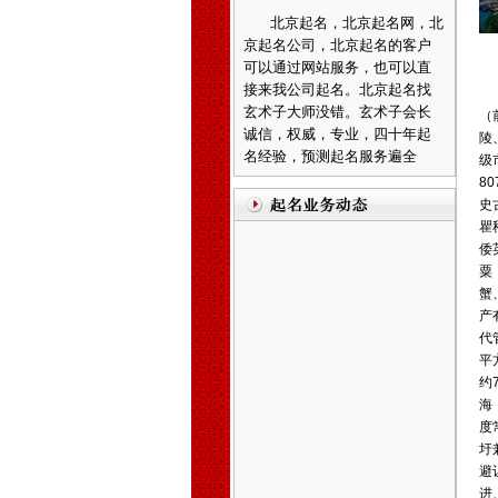
京起名公司，北京起名的客户
可以通过网站服务，也可以直
接来我公司起名。北京起名找
玄术子大师没错。玄术子会长
诚信，权威，专业，四十年起
名经验，预测起名服务遍全
（
国，及港台，三十多个国家的
陵
海外华人。
级
8
廊坊起名，廊坊起名网，廊
史
坊起名公司，廊坊宝宝起名，
瞿
廊坊公司起名，廊坊起名客户
倭
可直接来往公司起名。武清区
粟
起名客户直接来往公司起名。
蟹
温馨提示：因玄术子先生业
产
务繁忙，天津周边市县各界朋
代
先友前来，可事先来电话与玄
平
术子先生预约，免得您扑空！
约
海
天津起名，天津起名网，
玄
度
术子起名网在全国百家诚信活
圩
动中、被评为全国最大的电子
避
商务网《诚信自律单位》之
进