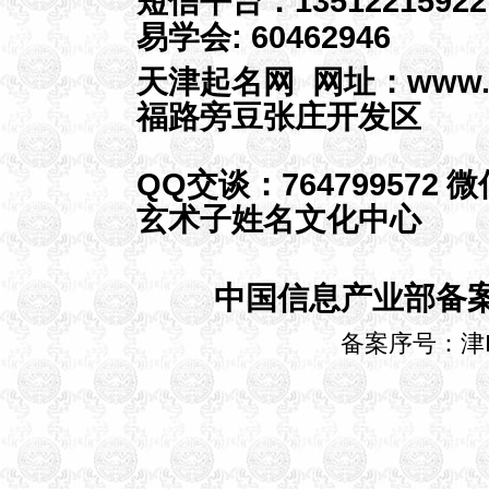
短信平台：13512215922
廉江市雷州市吴川市茂名市高
易学会: 60462946
州市化州市信宜市肇庆市高要
天津起名网 网址：
www.
市四会市惠州市梅州市兴宁市
汕尾市陆丰市河源市阳江市阳
福路旁豆张庄开发区
春市清远市英德市连州市东莞
市中山市潮州市揭阳市普宁市
QQ交谈：
764799572
微
云浮市罗定市广西壮族自治区
玄术子姓名文化中心
南宁市柳州市桂林市梧州市岑
溪市北海市东兴市钦州市贵港
市桂平市玉林市北流市百色市
中国信息产业部备
贺州市河池市宜州市来宾市合
山市崇左市凭祥市防城港市海
备案序号：津I
南省海口市琼海市儋州市文昌
市万宁市东方市三亚市五指山
市重庆市渝中区江北区南岸区
北碚区万盛区双桥区渝北区巴
南区万州区涪陵区黔江区长寿
区九龙坡区大渡口区沙坪坝区