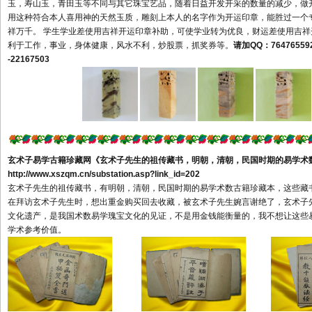
玉，寿山玉，青田玉等不同与其它珠宝艺品，随着日益开发开采的数量的减少，做
海阳市潍坊市青州市诸城市寿
用这种符合本人喜用神的天然玉质，雕刻上本人的名字作为开运印章，能胜过一个
光市安丘市高密市昌邑市济宁
祥万千。 学生学业差使用吉祥开运印章补助，可使学业转为优良，财运差使用吉
市曲阜市兖州市邹城市泰安市
利于工作，事业，身体健康，风水不利，炒股票，抓奖券等。
请加QQ：
76476559
-22167503
新泰市肥城市威海市乳山市文
登市荣成市日照市莱芜市临沂
市德州市乐陵市禹城市聊城市
临清市滨州市菏泽市河南省郑
州市巩义市新郑市新密市登封
市荥阳市开封市洛阳市偃师市
玄术子易学古籍珍藏网
《玄术子先生的祖传藏书，明朝，清朝，民国时期的易学术
汝州市舞钢市安阳市林州市鹤
http://www.xszqm.cn/substation.asp?link_id=202
壁市新乡市卫辉市辉县市焦作
玄术子先生的祖传藏书，有明朝，清朝，民国时期的易学术数古籍珍藏本，这些藏
市沁阳市孟州市濮阳市许昌市
在拜访玄术子先生时，想出重金购买回去收藏，被玄术子先生婉言谢绝了，玄术子
文化遗产，是我国术数易学瑰宝文化的见证，不是用金钱能衡量的，我不想让这些
禹州市长葛市漯河市义马市灵
学术参考价值。
宝市南阳市邓州市商丘市永城
市信阳市周口市项城市济源市
三门峡市平顶山市驻马店市湖
北省武汉市黄石市大冶市十堰
市荆州市洪湖市石首市松滋市