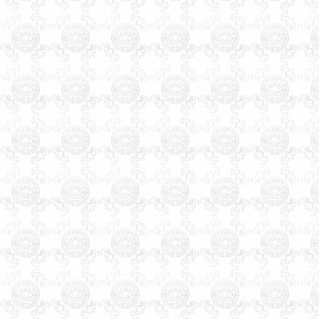
天津
起名津南起名，
天津
起
名东丽起名，
天津
起名宁河
起名，
天津
起名静海起名，
天津起名大师玄术子，
天津起名行业近年来达到近
千家之多，包括起名公司，
起名实体店，流动起名者更
是数不胜数，在起名行业热
的同时，起名客户要识别真
伪，要找正规专业的单位起
名，为您孩子起一个好名
字，为您公司注册一个利于
经营的好名字。
天津起名，天津起名
网，天津玄术子先生起名，玄
术子先生是国内唯一的以命理
八字为依据的命理起名大师，
是由周易学会主办，是天津唯