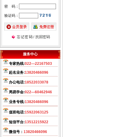
廊坊公司起名，廊坊起名客户
密 码：
可直接来往公司起名。武清区
验证码：
起名客户直接来往公司起名。
温馨提示：因玄术子先生业
务繁忙，天津周边市县各界朋
先友前来，可事先来电话与玄
服务中心
术子先生预约，免得您扑空！
专家热线:
022—22167503
天津起名，天津起名网，
玄
起名业务:
13820466096
术子起名网在全国百家诚信活
动中、被评为全国最大的电子
办公电话:
18522033078
商务网《诚信自律单位》之
周易学会:
022—60462946
一、
几十年来玄术子先生在预
业务专线:
13820466096
测起名行业中，始终处于领先
地位，领导品牌。
希望您转告
值班电话:
15922063125
您的亲朋好友，玄术子先生免
短信平台:
13512215922
费为您讲解姓名。
微信号：
13820466096