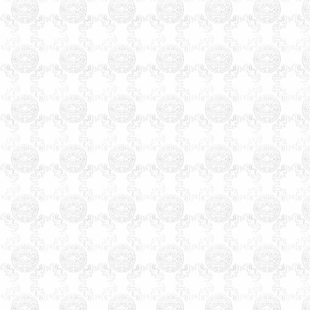
市乌鲁木齐市克拉玛依市图木
舒克市香港特别行政区中西区
东区观塘区南区湾仔区离岛区
葵青区北区西贡区沙田区屯门
区大埔区荃湾区元朗区九龙城
区油尖旺区深水埗区黄大仙区
澳门特别行政区台湾省台北市
高雄市基隆市台中市台南市新
竹市嘉义市板桥市宜兰市竹北
市桃园市苗栗市丰原市彰化市
南投市太保市斗六市新营市凤
山市屏东市台东市花莲市马公
市 宝宝婴儿孩子店铺公司起名
生辰八字算命姓名测试打分免
费婴儿起名测名易经周易改名
取名字楼盘小区命名风水布局
策划易学培训书籍光盘万年历
老黄历四柱八字看手相面相八