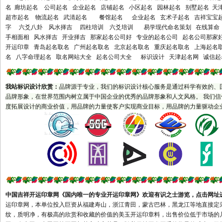
阳市界首市宿州市巢湖市六安
名 廊坊起名 公司起名 企业起名 店铺起名 小区起名 园林起名 别墅起名 
超市起名 物流起名 武清起名 餐馆起名 企业起名 玄术子起名 吉祥宝宝起
市亳州市池州市宣城市宁国市
字 六爻八卦 风水择吉 四柱培训 六爻培训 易学现代命名策划 在线算命 
马鞍山市福建省福州市福清市
手相面相 风水择吉 开业择吉 那家起名公司好 专业的起名公司 起名公司那家
长乐市厦门市莆田市三明市永
开运印章 青岛起名取名 广州起名取名 北京起名取名 重庆起名取名 上海起
安市泉州市石狮市晋江市南安
名 八字命理起名 取名网站大全 起名公司大全 标识设计 天津起名网 诚信起
市漳州市龙海市平和县南靖县
南平市建瓯市邵武市建阳市龙
我站标识设计欣赏
：
品牌源于专业，我们的标识设计核心服务是通过科学有效的、
岩市漳平市宁德市福安市福鼎
品牌形象，在世界范围内树立属于中国企业的优秀的品牌形象和人文风格。 我们
市武夷山市江西省南昌市乐平
度拓展设计的商业价值，用品牌的力量使客户实现商业目标，用品牌的力量驱动企
市萍乡市九江市瑞昌市新余市
鹰潭市贵溪市赣州市瑞金市南
康市吉安市宜春市丰城市樟树
市高安市抚州市上饶市德兴市
井冈山市景德镇市山东省济南
市章丘市青岛市胶南市胶州市
平度市莱西市即墨市淄博市枣
中国吉祥开运印章网
《
国内唯一的专业开运印章网》欢迎有识之士游览，
点击网址
庄市滕州市烟台市龙口市莱阳
运印章网，本单位投入巨资从福建寿山，浙江青田，蒙古巴林，黑龙江等地直接定
纹，质明净，有极高的欣赏和收藏的价值的美玉开运印章料，出售价位低于市场的
市莱州市招远市蓬莱市栖霞市