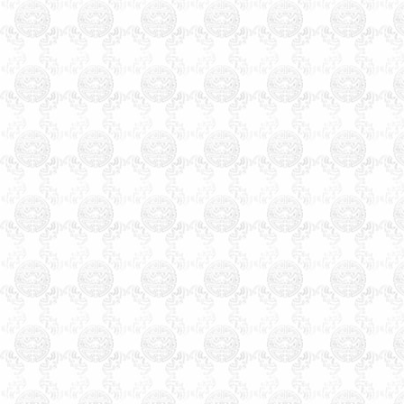
名经验，预测起名服务遍全
国，及港台，三十多个国家的
海外华人。
廊坊起名，廊坊起名网，廊
坊起名公司，廊坊宝宝起名，
廊坊公司起名，廊坊起名客户
可直接来往公司起名。武清区
起名客户直接来往公司起名。
温馨提示：因玄术子先生业
务繁忙，天津周边市县各界朋
先友前来，可事先来电话与玄
术子先生预约，免得您扑空！
天津起名，天津起名网，
玄
术子起名网在全国百家诚信活
动中、被评为全国最大的电子
商务网《诚信自律单位》之
一、
几十年来玄术子先生在预