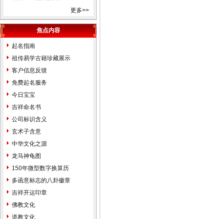
易经姓名学星座奇门遁甲太乙
更多>>
测字解梦宝宝取名起名免费起
名免费在线改名算命解梦八字
焦点内容
排盘手机号码吉凶。
起名指南
天津市和平河东河西河北红
祖传易学古籍珍藏展示
桥南开西青东丽北辰津南武清
客户信息反馈
宝坻大港塘沽滨海新区蓟县宁
免费起名服务
河静海县，起名的名家。婴儿
今日宝宝
宝宝个人孩子公司起名取名起
吉祥命名书
名字取名字改名字命名策划设
公司标识含义
计预测算命择吉风水商标注册
玄术子含意
品牌设计找玄术子先生没错！
中华文化之源
中国起名改名大全中国地名
龙马神龟图
大全北京市东城区西城区崇文
150年微型数字换算历
区宣武区朝阳区海淀区丰台区
多函意标志的八卦徽章
房山区通州区顺义区昌平区大
吉祥开运印章
兴区怀柔区平谷区密云县延庆
佛教文化
县门头沟区石景山区天津市和
道教文化