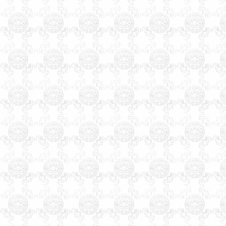
永川市合川市江津市南川市四
川省成都市彭州市邛崃市崇州
市自贡市荣县富顺县米易县盐
边县泸州市德阳市广汉市什邡
市绵竹市绵阳市江油市遂宁市
内江市乐山市夹南充市阆中市
眉山市青神县宜宾市广安市华
蓥市达州市万源市雅安市巴中
市资阳市简阳市西昌市马峨眉
山市都江堰市攀枝花市贵州省
贵阳市清镇市遵义市赤水市仁
怀市安顺市毕节市大方市兴义
市凯里市都匀市福泉市六盘水
市六枝特区万山特区云南省昆
明市安宁市富曲靖市宣威市玉
溪市保山市昭通市丽江市思茅
市临沧市个旧市开远市景洪市
楚雄市大理市潞西市瑞丽市西