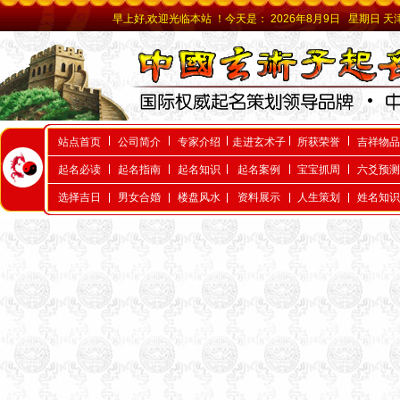
早上好,欢迎光临本站 ！今天是：
2026年8月9日 星期日 天津起名
站点首页
公司简介
专家介绍
走进玄术子
所获荣誉
吉祥物品
起名必读
起名指南
起名知识
起名案例
宝宝抓周
六爻预测
天津起名，天津起名
选择吉日
男女合婚
楼盘风水
资料展示
人生策划
姓名知识
网，天津玄术子先生起名，玄
术子先生是国内唯一的以命理
八字为依据的命理起名大师，
是由周易学会主办，是天津唯
一的以八字命理为依据的专业
命理起名网，玄术子大师由80
年代就开始举办周易八字，八
卦及姓名学函授及面授，学会
会员遍布天津全市及周边各省