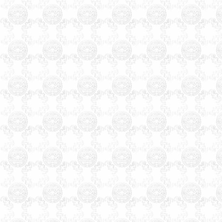
藏自治区拉萨市陕西省西安市
铜川市宜君县宝鸡市咸阳市渭
南市韩城市华阴市延安市汉中
市榆林市安康市石商洛市甘肃
省兰州市金昌市白银市天水市
武威市张掖市平凉市酒泉市玉
门市敦煌市庆阳市定西市陇南
市临夏市合作市夏河县嘉峪关
市青海省西宁市德令哈市格尔
木市宁夏回族自治区银川市灵
武市吴忠市固原市中卫市石嘴
山市青铜峡市新疆维吾尔自治
区哈密市和田市喀什市昌吉市
阜康市米泉市博乐市伊宁市奎
屯市塔城市乌苏市石河子市阿
拉尔市五家渠市吐鲁番市阿克
苏市阿图什市库尔勒市阿勒泰