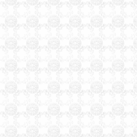
卦六爻紫微斗数公司家庭风水
调理星相命理运程占卜起名改
名周易易经姓名学星座奇门遁
甲太乙测字解梦宝宝取名起名
免费起名免费在线改名算命解
梦八字排盘手机号码吉凶
天津起名，天津起名网，
天津宝宝起名，天津起名公
司，天津玄术子起名，天津
公司起名，天津孩子起名，
天津婴儿起名，天津饭店起
名，天津起名咨询，
天津
起
名武清起名，
天津
起名大港
起名，
天津
起名塘沽起名，
天津
起名汉沽起名，
天津
起
名宝坻起名，
天津
起名蓟县
起名，
天津
起名北辰起名，