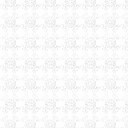
测起名行业中，始终处于领先
地位，领导品牌。
希望您转告
您的亲朋好友，玄术子先生免
费为您讲解姓名。
北京天津石家庄保定廊坊唐山
张家口太原阳泉运城赤峰包头
沈阳鞍山大连长春吉林哈尔滨
齐齐哈尔大庆上海徐州南京苏
州杭州嘉兴合肥福州厦门温州
南昌济南青岛临沂泰安烟台威
海郑州洛阳安阳开封武汉襄樊
上海武汉长沙广州贵阳昆名拉
萨西安咸阳兰州西宁银川乌鲁
木齐克拉玛依石河子香港台湾
宝宝婴儿孩子公司起名
生辰八
字算命
姓名测试打分
免费婴儿
起名测名
易经周易改名取名字
楼盘小区命名风水布局策划
易