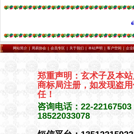
宜昌市宜都市当阳市枝江市襄
樊市枣阳市宜城市鄂州市荆门
市钟祥市孝感市应城市安陆市
汉川市黄冈市麻城市武穴市县
咸宁市赤壁市随州市广水市仙
桃市天门市潜江市恩施市利川
网站简介
|
周易协会
|
会员专区
|
关于我们
|
本站声明
|
客户空间
|
企业
丹江口市老河口市神农架林区
湖南省长沙市浏阳市株洲市醴
陵市湘潭市湘乡市韶山市衡阳
市耒阳市常宁市邵阳市武冈市
郑重声明：玄术子及本站
岳阳市临湘市汨罗市常德市津
商标局注册，如发现盗用
市市益阳市沅江市郴州市资兴
任！
市永州市怀化市洪江市娄底市
涟源市吉首市冷水江市张家界
咨询电话：22-2216750
市广东省广州市从化市增城市
18522033078
深圳市珠海市汕头市韶关市乐
昌市南雄市佛山市江门市台山
市开平市鹤山市恩平市湛江市