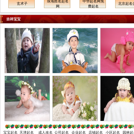
珠海姓名起名
中华起名网免
苏州市常熟市太仓市昆山市吴
玄术子
北京起名
泉州起名网
南平起名网
龙岩起名网
网
费起名
江市南通市如皋市通州市海门
浑江起名网
通化起名网
延吉起名网
市启东市淮安市盐城市东台市
吉祥宝宝
大丰市扬州市高邮市江都市仪
征市镇江市丹阳市扬中市句容
市泰州市泰兴市姜堰市靖江市
兴化市宿迁市连云港市张家港
市浙江省杭州市建德市富阳市
临安市宁波市余姚市慈溪市奉
化市温州市瑞安市乐清市嘉兴
市海宁市平湖市桐乡市湖州市
绍兴市诸暨市上虞市嵊州市金
华市兰溪市义乌市东阳市永康
市衢州市江山市舟山市台州市
临海市丽水市龙泉市安徽省合
肥市芜湖市蚌埠市淮南市淮北
市铜陵市安庆市桐城市黄山市
滁州市天长市明光市全椒县阜
宝宝起名 天津起名 成人改名 公司起名 企业起名 店铺起名 小区起名 园林起