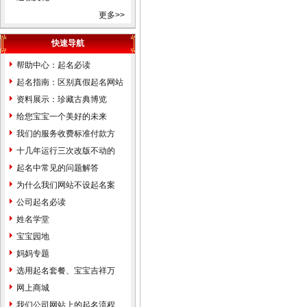
平区河东区河西区南开区河北
更多>>
区红桥区塘沽区汉沽区大港区
东丽区西青区北辰区津南区武
快速导航
清区宝坻区静海县蓟县滨海新
帮助中心：起名必读
区河北省石家庄市张家口市承
起名指南：区别真假起名网站
德市保定市沧州市唐山市邢台
资料展示：珍藏古典博览
市邯郸市衡水市秦皇岛市廊坊
给您宝宝一个美好的未来
市辛集市藁城市晋州市新乐市
我们的服务收费标准付款方
鹿泉市遵化市迁安市武安市南
式...
十几年运行三次改版不动的
宫市沙河市涿州市定州市安国
价...
起名中常见的问题解答
市泊头市任丘市黄骅市河间市
为什么我们网站不设起名案
霸州市三河市冀州市深州市高
例...
公司起名必读
碑店市山西省太原市古交市大
姓名学堂
同市阳泉市长治市潞城市晋城
宝宝园地
市高平市朔州市晋中市介休市
妈妈专题
运城市河津市永济市忻州市原
选用起名套餐、宝宝吉祥万
平市临汾市侯马市霍州市吕梁
千...
网上商城
市孝义市汾阳市内蒙古自治区
我们公司网站上的起名流程