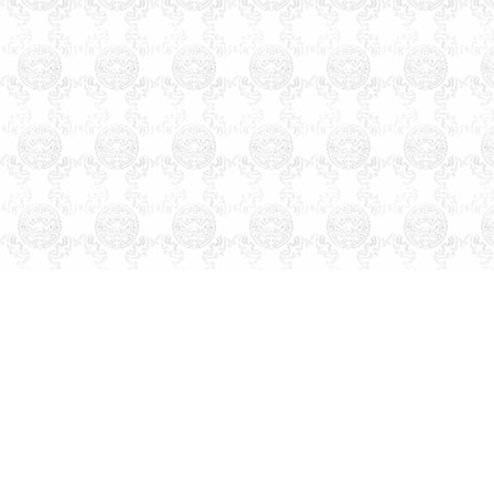
学培训书籍光盘
万年历老黄历
四柱八字看手相面相八卦六爻
紫微斗数公司家庭风水调理星
相命理运程占卜起名改名周易
易经姓名学星座奇门遁甲太乙
测字解梦宝宝取名起名免费起
名免费在线改名算命解梦八字
排盘手机号码吉凶。
天津市和平河东河西河北红
桥南开西青东丽北辰津南武清
宝坻大港塘沽滨海新区蓟县宁
河静海县，起名的名家。婴儿
宝宝个人孩子公司起名取名起
名字取名字改名字命名策划设
计预测算命择吉风水商标注册
品牌设计找玄术子先生没错！
中国起名改名大全中国地名