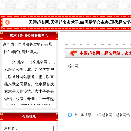
市，经我们函授及面授的会员
之多，目前都能自立，有的通
过网络网站，有的设立门市经
天津起名网
,
天津起名玄术子
,
由周易学会主办
,
现代起名学创始人
,
玄
营，
玄术子会长预测起名服务
遍全国，同时服务过的还有几
玄术子起名公司客服中心
十个国家的海外华人。
北京起名，北京起名网，北
中国起名网，起名网站，玄
京起名公司，北京起名的客户
起名网
可以通过网站服务，也可以直
接来我公司起名。北京起名找
玄术子大师没错。玄术子会长
诚信，权威，专业，四十年起
名经验，预测起名服务遍全
国，及港台，三十多个国家的
海外华人。
上一条信息：
中国起名网，起名网站
会员登录
廊坊起名，廊坊起名网，廊
用户名：
坊起名公司，廊坊宝宝起名，