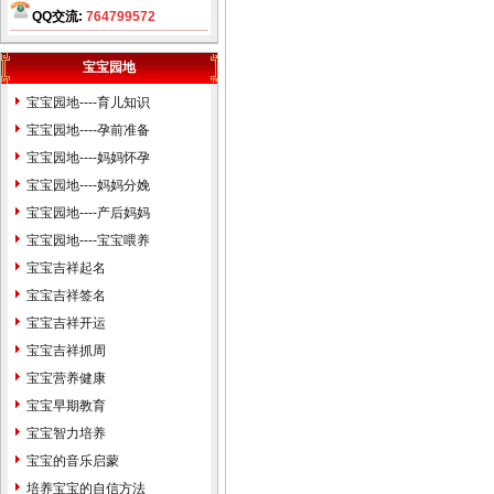
北京天津石家庄保定廊坊唐山
QQ交流:
764799572
张家口太原阳泉运城赤峰包头
沈阳鞍山大连长春吉林哈尔滨
宝宝园地
齐齐哈尔大庆上海徐州南京苏
宝宝园地----育儿知识
州杭州嘉兴合肥福州厦门温州
宝宝园地----孕前准备
南昌济南青岛临沂泰安烟台威
宝宝园地----妈妈怀孕
海郑州洛阳安阳开封武汉襄樊
宝宝园地----妈妈分娩
上海武汉长沙广州贵阳昆名拉
宝宝园地----产后妈妈
萨西安咸阳兰州西宁银川乌鲁
宝宝园地----宝宝喂养
木齐克拉玛依石河子香港台湾
宝宝吉祥起名
宝宝婴儿孩子公司起名
生辰八
宝宝吉祥签名
字算命
姓名测试打分
免费婴儿
宝宝吉祥开运
起名测名
易经周易改名取名字
宝宝吉祥抓周
楼盘小区命名风水布局策划
易
宝宝营养健康
学培训书籍光盘
万年历老黄历
宝宝早期教育
四柱八字看手相面相八卦六爻
宝宝智力培养
紫微斗数公司家庭风水调理星
宝宝的音乐启蒙
相命理运程占卜起名改名周易
培养宝宝的自信方法