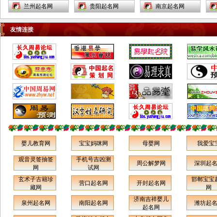
原市白城市大安市洮南市延吉
兰州起名网
贵阳起名网
南京起名网
市图们市敦化市龙井市珲春市
安顺起名网
佛山起名网
蚌埠起名网
和龙市公主岭市梅河口市黑龙
友情连接
开远起名网
西昌起名网
嘉峪关起名网
江省阿城市尚志市双城市五常
衡阳起名网
南昌起名网
福州起名网
市讷河市鹤岗市鸡西市密山市
西宁起名网
大同起名网
锦州起名网
虎林市大庆市伊春市铁力市宁
安市海林市穆棱市同江市富锦
乌鲁木齐起名网
重庆起名网
上海起名网
市黑河市北安市绥化市安达市
静海起名网
宁河起名网
北辰起名网
肇东市海伦市七台河市双鸭山
天津和平区起名网
河北区起名网
南开区起名网
市牡丹江市佳木斯市绥芬河市
邢台起名网
沧州起名网
张家口起名网
哈尔滨市齐齐哈尔市五大连池
霸州起名网
任丘起名网
柳州起名网
市上海市黄浦卢湾区徐汇区长
婴儿教育网
宝宝妈咪网
母婴网
我爱宝
宁区静安区普陀区闸北区虹口
喀什起名网
伊宁起名网
奎屯起名网
观音灵签抽签
手机号吉凶测
区杨浦区宝山区闵行区嘉定区
周公解梦网
深圳起
南通起名网
镇江起名网
无锡起名网
网
试网
松江区金山区青浦区南汇区奉
玄术子古籍珍
邯郸宝宝
延安起名网
宝鸡起名网
汉中起名网
营口起名网
开封起名网
贤区浦东新区江苏省南京市无
藏网
网
玉门起名网
威海起名网
潍坊起名网
锡市江阴市宜兴市徐州市邳州
济南吉祥婴儿
泉州起名网
南阳起名网
潍坊起
起名网
枣庄起名网
临沂起名网
新汶起名网
市新沂市常州市金坛市溧阳市