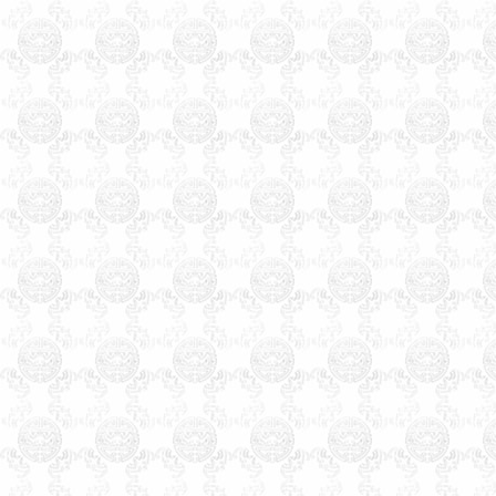
一的以八字命理为依据的专业
命理起名网，玄术子大师由80
年代就开始举办周易八字，八
卦及姓名学函授及面授，学会
会员遍布天津全市及周边各省
市，经我们函授及面授的会员
之多，目前都能自立，有的通
过网络网站，有的设立门市经
营，
玄术子会长预测起名服务
遍全国，同时服务过的还有几
十个国家的海外华人。
北京起名，北京起名网，北
京起名公司，北京起名的客户
可以通过网站服务，也可以直
接来我公司起名。北京起名找
玄术子大师没错。玄术子会长
诚信，权威，专业，四十年起