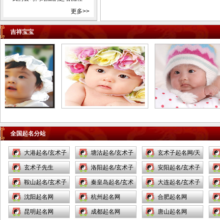
包头市乌海市赤峰市通辽市根
更多>>
河市丰镇市满洲里市牙克石市
阿尔山市呼和浩特市霍林郭勒
吉祥宝宝
市鄂尔多斯市呼伦贝尔彦淖尔
市乌兰察布市锡林浩特市二连
浩特市乌兰浩特市阿拉善左旗
辽宁省沈阳市新民市大连市庄
河市长海县鞍山市海城市抚顺
市本溪市丹东市东港市凤城市
锦州市凌海市北宁市营口市盖
州市阜新市辽阳市灯塔市盘锦
全国起名分站
市铁岭市开原市朝阳市凌源市
北票市兴城市大石桥市瓦房店
大港起名/玄术子
塘沽起名/玄术子
玄术子起名网/天
市普兰店市调兵山市葫芦岛市
起名网/
玄术子先生
起名网/
洛阳起名/玄术子
津起名/
安阳起名/玄术子
吉林省长春市九台市榆树市德
鞍山起名/玄术子
起名网/
秦皇岛起名/玄术
起名网/
大连起名/玄术子
惠市吉林市舒兰市桦甸市蛟河
起名网/
沈阳起名网
子起名/
杭州起名网
起名网/
合肥起名网
市磐石市四平市双辽市辽源市
昆明起名网
成都起名网
唐山起名网
通化市集安市白山市临江市松