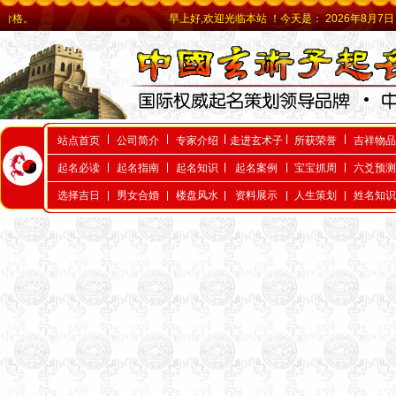
早上好,欢迎光临本站 ！今天是：
2026年8月7日 星期五
站点首页
公司简介
专家介绍
走进玄术子
所获荣誉
吉祥物品
起名必读
起名指南
起名知识
起名案例
宝宝抓周
六爻预测
选择吉日
男女合婚
楼盘风水
资料展示
人生策划
姓名知识
天津起名，天津起名
网，天津玄术子先生起名，玄
术子先生是国内唯一的以命理
八字为依据的命理起名大师，
是由周易学会主办，是天津唯
一的以八字命理为依据的专业
命理起名网，玄术子大师由80
年代就开始举办周易八字，八