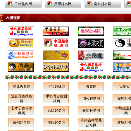
兰州起名网
贵阳起名网
南京起名网
通化市集安市白山市临江市松
安顺起名网
佛山起名网
蚌埠起名网
原市白城市大安市洮南市延吉
友情连接
市图们市敦化市龙井市珲春市
开远起名网
西昌起名网
嘉峪关起名网
和龙市公主岭市梅河口市黑龙
衡阳起名网
南昌起名网
福州起名网
江省阿城市尚志市双城市五常
西宁起名网
大同起名网
锦州起名网
市讷河市鹤岗市鸡西市密山市
乌鲁木齐起名网
重庆起名网
上海起名网
虎林市大庆市伊春市铁力市宁
静海起名网
宁河起名网
北辰起名网
安市海林市穆棱市同江市富锦
市黑河市北安市绥化市安达市
天津和平区起名网
河北区起名网
南开区起名网
肇东市海伦市七台河市双鸭山
邢台起名网
沧州起名网
张家口起名网
市牡丹江市佳木斯市绥芬河市
霸州起名网
任丘起名网
柳州起名网
婴儿教育网
宝宝妈咪网
母婴网
我爱宝
哈尔滨市齐齐哈尔市五大连池
喀什起名网
伊宁起名网
奎屯起名网
市上海市黄浦卢湾区徐汇区长
观音灵签抽签
手机号吉凶测
周公解梦网
深圳起
南通起名网
镇江起名网
无锡起名网
网
试网
宁区静安区普陀区闸北区虹口
玄术子古籍珍
邯郸宝宝
区杨浦区宝山区闵行区嘉定区
延安起名网
宝鸡起名网
汉中起名网
营口起名网
开封起名网
藏网
网
松江区金山区青浦区南汇区奉
玉门起名网
威海起名网
潍坊起名网
济南吉祥婴儿
泉州起名网
南阳起名网
潍坊起
贤区浦东新区江苏省南京市无
起名网
枣庄起名网
临沂起名网
新汶起名网