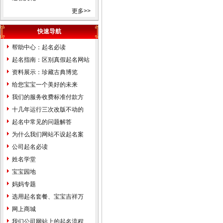
县门头沟区石景山区天津市和
更多>>
平区河东区河西区南开区河北
快速导航
区红桥区塘沽区汉沽区大港区
东丽区西青区北辰区津南区武
帮助中心：起名必读
清区宝坻区静海县蓟县滨海新
起名指南：区别真假起名网站
区河北省石家庄市张家口市承
资料展示：珍藏古典博览
德市保定市沧州市唐山市邢台
给您宝宝一个美好的未来
市邯郸市衡水市秦皇岛市廊坊
我们的服务收费标准付款方
市辛集市藁城市晋州市新乐市
式...
十几年运行三次改版不动的
鹿泉市遵化市迁安市武安市南
价...
起名中常见的问题解答
宫市沙河市涿州市定州市安国
为什么我们网站不设起名案
市泊头市任丘市黄骅市河间市
例...
公司起名必读
霸州市三河市冀州市深州市高
姓名学堂
碑店市山西省太原市古交市大
宝宝园地
同市阳泉市长治市潞城市晋城
妈妈专题
市高平市朔州市晋中市介休市
选用起名套餐、宝宝吉祥万
运城市河津市永济市忻州市原
千...
网上商城
平市临汾市侯马市霍州市吕梁
我们公司网站上的起名流程