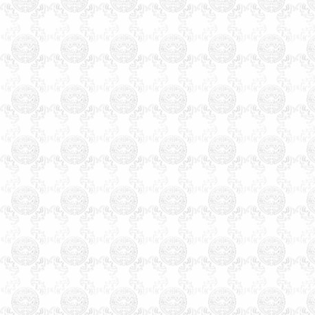
老黄历四柱八字看手相面相八
卦六爻紫微斗数公司家庭风水
调理星相命理运程占卜起名改
名周易易经姓名学星座奇门遁
甲太乙测字解梦宝宝取名起名
免费起名免费在线改名算命解
梦八字排盘手机号码吉凶
天津起名，天津起名网，
天津宝宝起名，天津起名公
司，天津玄术子起名，天津
公司起名，天津孩子起名，
天津婴儿起名，天津饭店起
名，天津起名咨询，
天津
起
名武清起名，
天津
起名大港
起名，
天津
起名塘沽起名，
天津
起名汉沽起名，
天津
起
名宝坻起名，
天津
起名蓟县