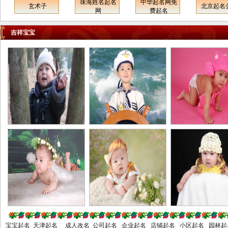
锡市江阴市宜兴市徐州市邳州
珠海姓名起名
中华起名网免
玄术子
北京起名
泉州起名网
南平起名网
龙岩起名网
网
费起名
市新沂市常州市金坛市溧阳市
浑江起名网
通化起名网
延吉起名网
苏州市常熟市太仓市昆山市吴
吉祥宝宝
江市南通市如皋市通州市海门
市启东市淮安市盐城市东台市
大丰市扬州市高邮市江都市仪
征市镇江市丹阳市扬中市句容
市泰州市泰兴市姜堰市靖江市
兴化市宿迁市连云港市张家港
市浙江省杭州市建德市富阳市
临安市宁波市余姚市慈溪市奉
化市温州市瑞安市乐清市嘉兴
市海宁市平湖市桐乡市湖州市
绍兴市诸暨市上虞市嵊州市金
华市兰溪市义乌市东阳市永康
市衢州市江山市舟山市台州市
临海市丽水市龙泉市安徽省合
肥市芜湖市蚌埠市淮南市淮北
宝宝起名 天津起名 成人改名 公司起名 企业起名 店铺起名 小区起名 园林起