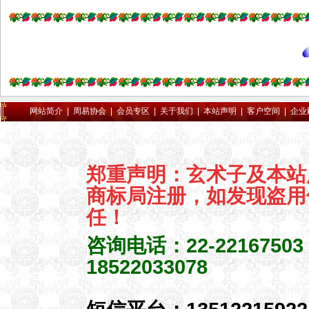
北省武汉市黄石市大冶市十堰
市荆州市洪湖市石首市松滋市
宜昌市宜都市当阳市枝江市襄
樊市枣阳市宜城市鄂州市荆门
市钟祥市孝感市应城市安陆市
汉川市黄冈市麻城市武穴市县
咸宁市赤壁市随州市广水市仙
网站简介
|
周易协会
|
会员专区
|
关于我们
|
本站声明
|
客户空间
|
企业
桃市天门市潜江市恩施市利川
丹江口市老河口市神农架林区
湖南省长沙市浏阳市株洲市醴
郑重声明：玄术子及本站
陵市湘潭市湘乡市韶山市衡阳
商标局注册，如发现盗用
市耒阳市常宁市邵阳市武冈市
岳阳市临湘市汨罗市常德市津
任！
市市益阳市沅江市郴州市资兴
咨询电话：22-2216750
市永州市怀化市洪江市娄底市
18522033078
涟源市吉首市冷水江市张家界
市广东省广州市从化市增城市
深圳市珠海市汕头市韶关市乐