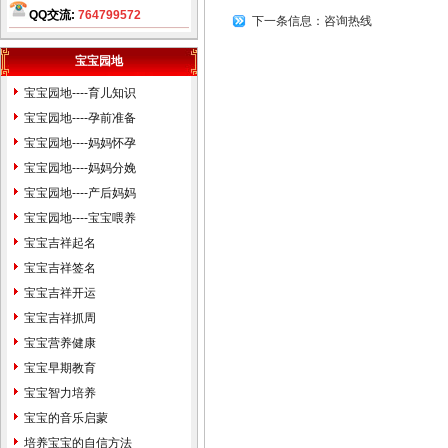
费为您讲解姓名。
QQ交流:
764799572
下一条信息：
咨询热线
北京天津石家庄保定廊坊唐山
宝宝园地
张家口太原阳泉运城赤峰包头
沈阳鞍山大连长春吉林哈尔滨
宝宝园地----育儿知识
齐齐哈尔大庆上海徐州南京苏
宝宝园地----孕前准备
州杭州嘉兴合肥福州厦门温州
宝宝园地----妈妈怀孕
南昌济南青岛临沂泰安烟台威
宝宝园地----妈妈分娩
海郑州洛阳安阳开封武汉襄樊
宝宝园地----产后妈妈
上海武汉长沙广州贵阳昆名拉
宝宝园地----宝宝喂养
萨西安咸阳兰州西宁银川乌鲁
宝宝吉祥起名
木齐克拉玛依石河子香港台湾
宝宝吉祥签名
宝宝婴儿孩子公司起名
生辰八
宝宝吉祥开运
字算命
姓名测试打分
免费婴儿
宝宝吉祥抓周
起名测名
易经周易改名取名字
宝宝营养健康
楼盘小区命名风水布局策划
易
宝宝早期教育
学培训书籍光盘
万年历老黄历
宝宝智力培养
四柱八字看手相面相八卦六爻
宝宝的音乐启蒙
紫微斗数公司家庭风水调理星
培养宝宝的自信方法