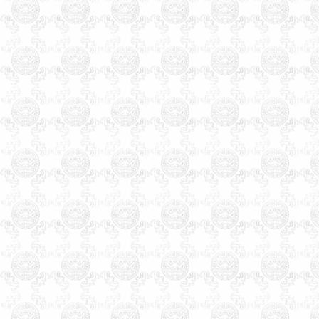
苏市阿图什市库尔勒市阿勒泰
市乌鲁木齐市克拉玛依市图木
舒克市香港特别行政区中西区
东区观塘区南区湾仔区离岛区
葵青区北区西贡区沙田区屯门
区大埔区荃湾区元朗区九龙城
区油尖旺区深水埗区黄大仙区
澳门特别行政区台湾省台北市
高雄市基隆市台中市台南市新
竹市嘉义市板桥市宜兰市竹北
市桃园市苗栗市丰原市彰化市
南投市太保市斗六市新营市凤
山市屏东市台东市花莲市马公
市 宝宝婴儿孩子店铺公司起名
生辰八字算命姓名测试打分免
费婴儿起名测名易经周易改名
取名字楼盘小区命名风水布局
策划易学培训书籍光盘万年历