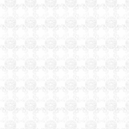
商务网《诚信自律单位》之
一、
几十年来玄术子先生在预
测起名行业中，始终处于领先
地位，领导品牌。
希望您转告
您的亲朋好友，玄术子先生免
费为您讲解姓名。
北京天津石家庄保定廊坊唐山
张家口太原阳泉运城赤峰包头
沈阳鞍山大连长春吉林哈尔滨
齐齐哈尔大庆上海徐州南京苏
州杭州嘉兴合肥福州厦门温州
南昌济南青岛临沂泰安烟台威
海郑州洛阳安阳开封武汉襄樊
上海武汉长沙广州贵阳昆名拉
萨西安咸阳兰州西宁银川乌鲁
木齐克拉玛依石河子香港台湾
宝宝婴儿孩子公司起名
生辰八
字算命
姓名测试打分
免费婴儿