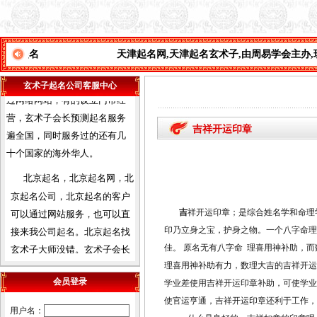
卦及姓名学函授及面授，学会
会员遍布天津全市及周边各省
市，经我们函授及面授的会员
天津起名网
,
天津起名玄术子
,
由周易学会主办
,
现代起名学
之多，目前都能自立，有的通
过网络网站，有的设立门市经
玄术子起名公司客服中心
营，
玄术子会长预测起名服务
遍全国，同时服务过的还有几
吉祥开运印章
十个国家的海外华人。
北京起名，北京起名网，北
京起名公司，北京起名的客户
可以通过网站服务，也可以直
接来我公司起名。北京起名找
吉
祥开运印章；是综合姓名学和命理
玄术子大师没错。玄术子会长
印乃立身之宝，护身之物。一个八字命理
诚信，权威，专业，四十年起
佳。 原名无有八字命 理喜用神补助，
名经验，预测起名服务遍全
理喜用神补助有力，数理大吉的吉祥开运
国，及港台，三十多个国家的
会员登录
学业差使用吉祥开运印章补助，可使学业
海外华人。
使官运亨通，吉祥开运印章还利于工作，
用户名：