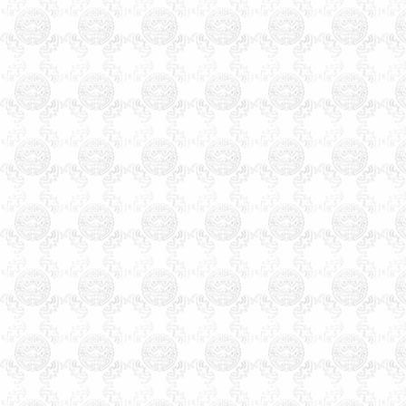
市临沧市个旧市开远市景洪市
楚雄市大理市潞西市瑞丽市西
藏自治区拉萨市陕西省西安市
铜川市宜君县宝鸡市咸阳市渭
南市韩城市华阴市延安市汉中
市榆林市安康市石商洛市甘肃
省兰州市金昌市白银市天水市
武威市张掖市平凉市酒泉市玉
门市敦煌市庆阳市定西市陇南
市临夏市合作市夏河县嘉峪关
市青海省西宁市德令哈市格尔
木市宁夏回族自治区银川市灵
武市吴忠市固原市中卫市石嘴
山市青铜峡市新疆维吾尔自治
区哈密市和田市喀什市昌吉市
阜康市米泉市博乐市伊宁市奎
屯市塔城市乌苏市石河子市阿
拉尔市五家渠市吐鲁番市阿克