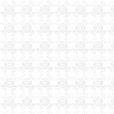
八字为依据的命理起名大师，
是由周易学会主办，是天津唯
一的以八字命理为依据的专业
命理起名网，玄术子大师由80
年代就开始举办周易八字，八
卦及姓名学函授及面授，学会
会员遍布天津全市及周边各省
市，经我们函授及面授的会员
之多，目前都能自立，有的通
过网络网站，有的设立门市经
营，
玄术子会长预测起名服务
遍全国，同时服务过的还有几
十个国家的海外华人。
北京起名，北京起名网，北
京起名公司，北京起名的客户
可以通过网站服务，也可以直
接来我公司起名。北京起名找
玄术子大师没错。玄术子会长