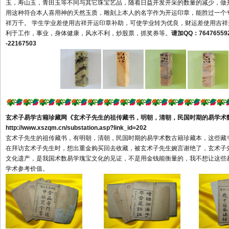
庄市滕州市烟台市龙口市莱阳
玉，寿山玉，青田玉等不同与其它珠宝艺品，随着日益开发开采的数量的减少，做
用这种符合本人喜用神的天然玉质，雕刻上本人的名字作为开运印章，能胜过一个
市莱州市招远市蓬莱市栖霞市
祥万千。 学生学业差使用吉祥开运印章补助，可使学业转为优良，财运差使用吉
海阳市潍坊市青州市诸城市寿
利于工作，事业，身体健康，风水不利，炒股票，抓奖券等。
请加QQ：
76476559
光市安丘市高密市昌邑市济宁
-22167503
市曲阜市兖州市邹城市泰安市
新泰市肥城市威海市乳山市文
登市荣成市日照市莱芜市临沂
市德州市乐陵市禹城市聊城市
临清市滨州市菏泽市河南省郑
州市巩义市新郑市新密市登封
玄术子易学古籍珍藏网
《玄术子先生的祖传藏书，明朝，清朝，民国时期的易学术
http://www.xszqm.cn/substation.asp?link_id=202
市荥阳市开封市洛阳市偃师市
玄术子先生的祖传藏书，有明朝，清朝，民国时期的易学术数古籍珍藏本，这些藏
汝州市舞钢市安阳市林州市鹤
在拜访玄术子先生时，想出重金购买回去收藏，被玄术子先生婉言谢绝了，玄术子
壁市新乡市卫辉市辉县市焦作
文化遗产，是我国术数易学瑰宝文化的见证，不是用金钱能衡量的，我不想让这些
市沁阳市孟州市濮阳市许昌市
学术参考价值。
禹州市长葛市漯河市义马市灵
宝市南阳市邓州市商丘市永城
市信阳市周口市项城市济源市
三门峡市平顶山市驻马店市湖