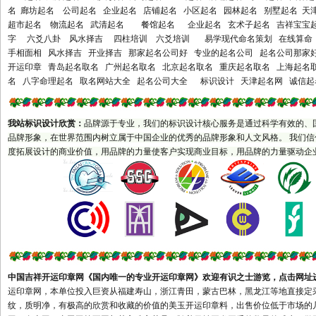
市铜陵市安庆市桐城市黄山市
名 廊坊起名 公司起名 企业起名 店铺起名 小区起名 园林起名 别墅起名 
滁州市天长市明光市全椒县阜
超市起名 物流起名 武清起名 餐馆起名 企业起名 玄术子起名 吉祥宝宝起
阳市界首市宿州市巢湖市六安
字 六爻八卦 风水择吉 四柱培训 六爻培训 易学现代命名策划 在线算命 
手相面相 风水择吉 开业择吉 那家起名公司好 专业的起名公司 起名公司那家
市亳州市池州市宣城市宁国市
开运印章 青岛起名取名 广州起名取名 北京起名取名 重庆起名取名 上海起
马鞍山市福建省福州市福清市
名 八字命理起名 取名网站大全 起名公司大全 标识设计 天津起名网 诚信起
长乐市厦门市莆田市三明市永
安市泉州市石狮市晋江市南安
我站标识设计欣赏
：
品牌源于专业，我们的标识设计核心服务是通过科学有效的、
市漳州市龙海市平和县南靖县
品牌形象，在世界范围内树立属于中国企业的优秀的品牌形象和人文风格。 我们
南平市建瓯市邵武市建阳市龙
度拓展设计的商业价值，用品牌的力量使客户实现商业目标，用品牌的力量驱动企
岩市漳平市宁德市福安市福鼎
市武夷山市江西省南昌市乐平
市萍乡市九江市瑞昌市新余市
鹰潭市贵溪市赣州市瑞金市南
康市吉安市宜春市丰城市樟树
市高安市抚州市上饶市德兴市
井冈山市景德镇市山东省济南
中国吉祥开运印章网
《
国内唯一的专业开运印章网》欢迎有识之士游览，
点击网址
市章丘市青岛市胶南市胶州市
运印章网，本单位投入巨资从福建寿山，浙江青田，蒙古巴林，黑龙江等地直接定
平度市莱西市即墨市淄博市枣
纹，质明净，有极高的欣赏和收藏的价值的美玉开运印章料，出售价位低于市场的