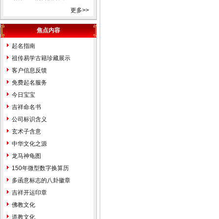
相命理运程占卜起名改名周易
更多>>
易经姓名学星座奇门遁甲太乙
焦点内容
测字解梦宝宝取名起名免费起
名免费在线改名算命解梦八字
起名指南
排盘手机号码吉凶。
祖传易学古籍珍藏展示
天津市和平河东河西河北红
客户信息反馈
桥南开西青东丽北辰津南武清
免费起名服务
宝坻大港塘沽滨海新区蓟县宁
今日宝宝
河静海县，起名的名家。婴儿
吉祥命名书
宝宝个人孩子公司起名取名起
公司标识含义
名字取名字改名字命名策划设
玄术子含意
计预测算命择吉风水商标注册
中华文化之源
品牌设计找玄术子先生没错！
龙马神龟图
中国起名改名大全中国地名
150年微型数字换算历
大全北京市东城区西城区崇文
多函意标志的八卦徽章
区宣武区朝阳区海淀区丰台区
吉祥开运印章
房山区通州区顺义区昌平区大
佛教文化
兴区怀柔区平谷区密云县延庆
道教文化