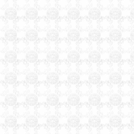
南区万州区涪陵区黔江区长寿
区九龙坡区大渡口区沙坪坝区
永川市合川市江津市南川市四
川省成都市彭州市邛崃市崇州
市自贡市荣县富顺县米易县盐
边县泸州市德阳市广汉市什邡
市绵竹市绵阳市江油市遂宁市
内江市乐山市夹南充市阆中市
眉山市青神县宜宾市广安市华
蓥市达州市万源市雅安市巴中
市资阳市简阳市西昌市马峨眉
山市都江堰市攀枝花市贵州省
贵阳市清镇市遵义市赤水市仁
怀市安顺市毕节市大方市兴义
市凯里市都匀市福泉市六盘水
市六枝特区万山特区云南省昆
明市安宁市富曲靖市宣威市玉
溪市保山市昭通市丽江市思茅