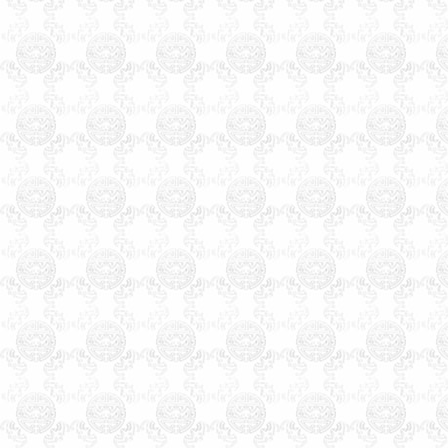
起名，
天津
起名北辰起名，
天津
起名津南起名，
天津
起
名东丽起名，
天津
起名宁河
起名，
天津
起名静海起名，
天津起名大师玄术子，
天津起名行业近年来达到近
千家之多，包括起名公司，
起名实体店，流动起名者更
是数不胜数，在起名行业热
的同时，起名客户要识别真
伪，要找正规专业的单位起
名，为您孩子起一个好名
字，为您公司注册一个利于
经营的好名字。
天津起名，天津起名
网，天津玄术子先生起名，玄
术子先生是国内唯一的以命理