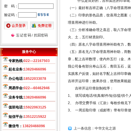
什么是良好的，吉祥如意的印章呢
廊坊起名，廊坊起名网，廊
密 码：
（一）最好有吉祥正确（八字命理喜用神
坊起名公司，廊坊宝宝起名，
验证码：
（二）印章的形色品质，纹喜用之图案（
廊坊公司起名，廊坊起名客户
理喜用神进行补助。
可直接来往公司起名。武清区
（三）分析准确命理之喜忌，取八字命理
起名客户直接来往公司起名。
火、土，五行材质刻印。
温馨提示：因玄术子先生业
（四）原名八字命理喜用神补助有力，数
务繁忙，天津周边市县各界朋
服务中心
（五）原名无八字命理喜用神补助，而数
先友前来，可事先来电话与玄
章，配上吉祥数理，使内外五行（金、木
专家热线:
022—22167503
术子先生预约，免得您扑空！
我公司备有部分寿山玉石，青田玉石，蓝
起名业务:
13820466096
实践客户反馈，如好名字配上吉祥印章确
天津起名，天津起名网，
玄
办公电话:
18522033078
吉祥开运印章；效果亦佳，使用效果
术子起名网在全国百家诚信活
周易学会:
022—60462946
吉祥开运印章刻制程序：
动中、被评为全国最大的电子
1、 填写或电话/传真/邮件/短信/提/
商务网《诚信自律单位》之
业务专线:
13820466096
2、 办理交费手续（汇款）每枚价格见
一、
几十年来玄术子先生在预
值班电话:
15922063125
3、 一周后取印章（或邮寄）带有印章
测起名行业中，始终处于领先
短信平台:
13512215922
地位，领导品牌。
希望您转告
您的亲朋好友，玄术子先生免
微信号：
13820466096
上一条信息：
中华文化之源