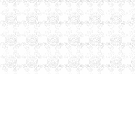
起名测名
易经周易改名取名字
楼盘小区命名风水布局策划
易
学培训书籍光盘
万年历老黄历
四柱八字看手相面相八卦六爻
紫微斗数公司家庭风水调理星
相命理运程占卜起名改名周易
易经姓名学星座奇门遁甲太乙
测字解梦宝宝取名起名免费起
名免费在线改名算命解梦八字
排盘手机号码吉凶。
天津市和平河东河西河北红
桥南开西青东丽北辰津南武清
宝坻大港塘沽滨海新区蓟县宁
河静海县，起名的名家。婴儿
宝宝个人孩子公司起名取名起
名字取名字改名字命名策划设
计预测算命择吉风水商标注册
品牌设计找玄术子先生没错！