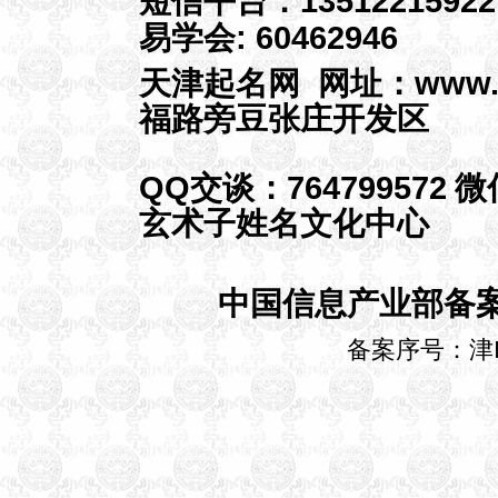
短信平台：13512215922
昌市南雄市佛山市江门市台山
易学会: 60462946
市开平市鹤山市恩平市湛江市
廉江市雷州市吴川市茂名市高
天津起名网 网址：
www.
州市化州市信宜市肇庆市高要
福路旁豆张庄开发区
市四会市惠州市梅州市兴宁市
汕尾市陆丰市河源市阳江市阳
春市清远市英德市连州市东莞
QQ交谈：
764799572
微
市中山市潮州市揭阳市普宁市
玄术子姓名文化中心
云浮市罗定市广西壮族自治区
南宁市柳州市桂林市梧州市岑
溪市北海市东兴市钦州市贵港
中国信息产业部备
市桂平市玉林市北流市百色市
贺州市河池市宜州市来宾市合
备案序号：津I
山市崇左市凭祥市防城港市海
南省海口市琼海市儋州市文昌
市万宁市东方市三亚市五指山
市重庆市渝中区江北区南岸区
北碚区万盛区双桥区渝北区巴